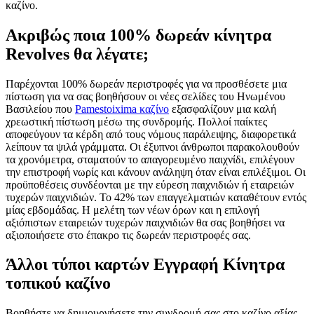
καζίνο.
Ακριβώς ποια 100% δωρεάν κίνητρα
Revolves θα λέγατε;
Παρέχονται 100% δωρεάν περιστροφές για να προσθέσετε μια
πίστωση για να σας βοηθήσουν οι νέες σελίδες του Ηνωμένου
Βασιλείου που
Pamestoixima καζίνο
εξασφαλίζουν μια καλή
χρεωστική πίστωση μέσω της συνδρομής. Πολλοί παίκτες
αποφεύγουν τα κέρδη από τους νόμους παράλειψης, διαφορετικά
λείπουν τα ψιλά γράμματα. Οι έξυπνοι άνθρωποι παρακολουθούν
τα χρονόμετρα, σταματούν το απαγορευμένο παιχνίδι, επιλέγουν
την επιστροφή νωρίς και κάνουν ανάληψη όταν είναι επιλέξιμοι. Οι
προϋποθέσεις συνδέονται με την εύρεση παιχνιδιών ή εταιρειών
τυχερών παιχνιδιών. Το 42% των επαγγελματιών καταθέτουν εντός
μίας εβδομάδας. Η μελέτη των νέων όρων και η επιλογή
αξιόπιστων εταιρειών τυχερών παιχνιδιών θα σας βοηθήσει να
αξιοποιήσετε στο έπακρο τις δωρεάν περιστροφές σας.
Άλλοι τύποι καρτών Εγγραφή Κίνητρα
τοπικού καζίνο
Βοηθήστε να δημιουργήσετε την συνδρομή σας στο καζίνο αξίας