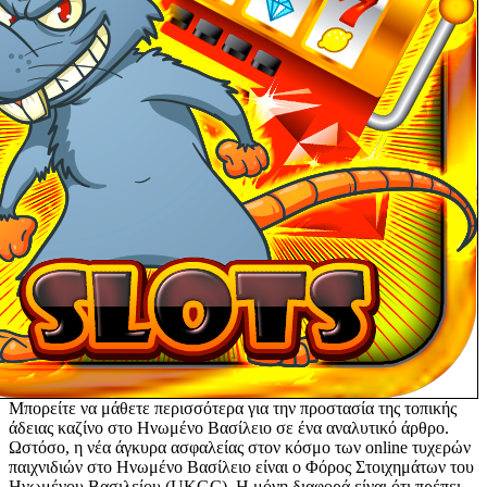
Μπορείτε να μάθετε περισσότερα για την προστασία της τοπικής
άδειας καζίνο στο Ηνωμένο Βασίλειο σε ένα αναλυτικό άρθρο.
Ωστόσο, η νέα άγκυρα ασφαλείας στον κόσμο των online τυχερών
παιχνιδιών στο Ηνωμένο Βασίλειο είναι ο Φόρος Στοιχημάτων του
Ηνωμένου Βασιλείου (UKGC). Η μόνη διαφορά είναι ότι πρέπει