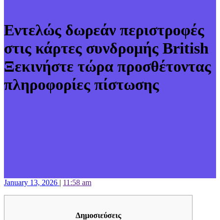
Εντελώς δωρεάν περιστροφές
στις κάρτες συνδρομής British
Ξεκινήστε τώρα προσθέτοντας
πληροφορίες πίστωσης
January 13, 2026
|
11:58 am
Δημοσιεύσεις