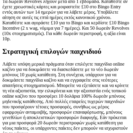
Τα δωρεάν Revolves λήγουν μετά από 1 εβδομάδα. Καταθέστε αν
έχετε χρεωστικές κάρτες και μοιραστείτε £10 στο Bingo Entry
εντός αυτών των 14 ημερών για να λάβετε μέρος. Υποβάλετε
αίτηση σε αυτές τις επτά ημέρες εκτός κανονικού χρόνου.
Καταθέστε και αγοράστε £10 για το Bingo και κερδίστε £10 Bingo
Incentive (2 x wag, νόμιμα για 7 ημέρες). Και 50 δωρεάν Revolves
(10x στοιχηματισμός). Για κάθε δωρεάν περιστροφή, η αξία είναι
10p.
Στρατηγική επιλογών παιχνιδιού
Λάβετε υπόψη μερικά πράγματα όταν επιλέγετε παιχνίδια online
καζίνο για να δοκιμάσετε να διασκεδάσετε με το νέο δωρεάν
μπόνους 10 χωρίς κατάθεση. Στη συνέχεια, υπάρχουν για να
δοκιμάσετε παιχνίδια καζίνο και να εγγραφείτε στις νεότερες
απαιτήσεις στοιχηματισμού. Μπορείτε να εξετάσετε και να κρίνετε
τη νέα αξιοπιστία, την ειλικρίνεια και την αξιοπιστία ενός τοπικού
online καζίνο που προσφέρει 10 δολάρια 100% δωρεάν μπόνους
μηδενικής κατάθεσης. Από πολλές εταιρείες τυχερών παιχνιδιών
που προσφέρουν τέτοιες προσφορές, συνήθως ως μέρος
εφαρμογών ανταμοιβής, προσφορών επαναφόρτωσης, μπόνους
γενεθλίων ή αποκλειστικών προσφορών διαφυγής. Εάν πρόκειται
για μια προσφορά 20 δωρεάν περιστροφών χωρίς κατάθεση για
νέους παίκτες, οι υπάρχοντες παίκτες δεν μπορούν να ισχυριστούν