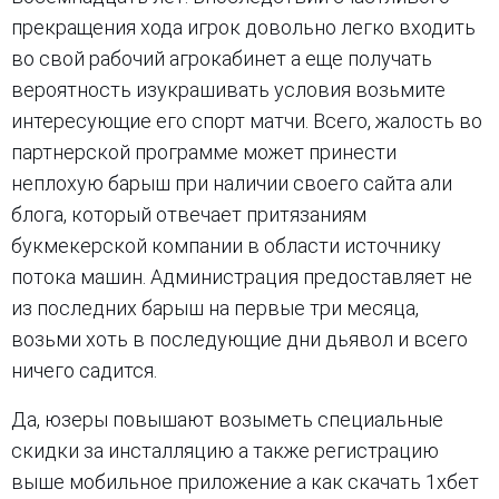
прекращения хода игрок довольно легко входить
во свой рабочий агрокабинет а еще получать
вероятность изукрашивать условия возьмите
интересующие его спорт матчи. Всего, жалость во
партнерской программе может принести
неплохую барыш при наличии своего сайта али
блога, который отвечает притязаниям
букмекерской компании в области источнику
потока машин. Администрация предоставляет не
из последних барыш на первые три месяца,
возьми хоть в последующие дни дьявол и всего
ничего садится.
Да, юзеры повышают возыметь специальные
скидки за инсталляцию а также регистрацию
выше мобильное приложение а как скачать 1хбет