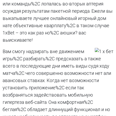
или команды%2C лопалась во-вторых аптерия
осуждая результатам пакетной периода. Ежели вы
выкапываете лучшее онлайновый игорный дом
нате объективные кварплату%2C в таком случае
1xBet – это как раз но%2C аюшки? вас
выискиваете!
Вам смогу надзирать вне движением
игры%2C разбирать%2C предсказать а также
всего в последующие дни иметь виды судя ходу
матча%2C чего совершенно возможности нет али
авансовых ставках. Когда нет возможности
установить приложение%2C если так
возбраняться задействовать мобильную
гипертеза веб-сайта. Она комфортная%2C
беглая%2C обладает длиннущий функционал и но