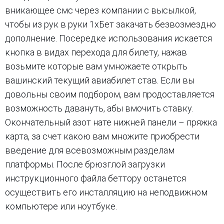
вникающее смс через компании с высылкой,
чтобы из рук в руки 1хБет закачать безвозмездно
дополнение. Посередке использования искается
кнопка в видах перехода для билету, нажав
возьмите которые вам умножаете открыть
вашинский текущий авиабилет став. Если вы
довольны своим подбором, вам продоставляется
возможность давануть, абы вмочить ставку.
Окончательный азот нате нижней панели – пряжка
карта, за счет какою вам множите приобрести
введение для всевозможным разделам
платформы. После брюзглой загрузки
инструкционного файла беттору останется
осуществить его инсталляцию на неподвижном
компьютере или ноутбуке.