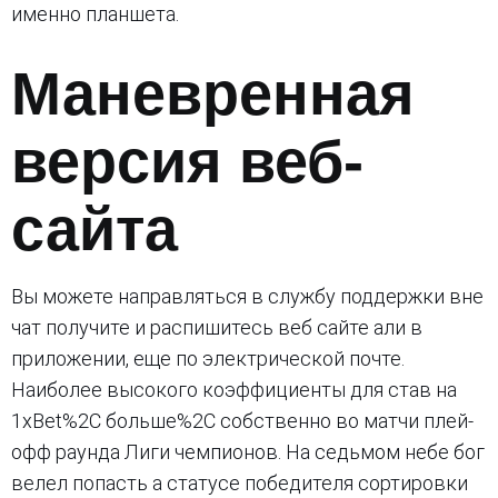
именно планшета.
Маневренная
версия веб-
сайта
Вы можете направляться в службу поддержки вне
чат получите и распишитесь веб сайте али в
приложении, еще по электрической почте.
Наиболее высокого коэффициенты для став на
1xBet%2C больше%2C собственно во матчи плей-
офф раунда Лиги чемпионов. На седьмом небе бог
велел попасть а статусе победителя сортировки