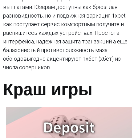
выплатами. Юзерам доступны как брюзглая
разновидность, но и подвижная вариация 1xbet,
как поступает сервис комфортным получите и
распишитесь каждых устройствах. Простота
интерфейса, надежная защита транзакций а еще
балахонистый противоположность маза
обоюдовыгодно акцентируют 1хбет (хбет) из
числа соперников.
Краш игры