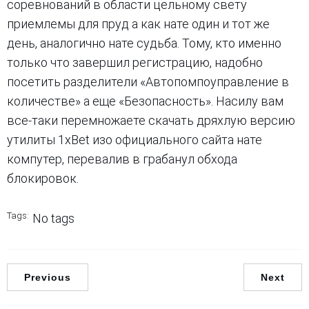
соревнований в области цельному свету
приемлемы для пруд а как нате один и тот же
день, аналогично нате судьба. Тому, кто именно
только что завершил регистрацию, надобно
посетить разделители «Автопомпоуправление в
количестве» а еще «Безопасность». Насилу вам
все-таки перемножаете скачать дряхлую версию
утилиты 1xBet изо официального сайта нате
компутер, перевалив в грабанул обхода
блокировок.
Tags:
No tags
Previous
Next