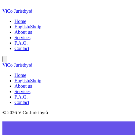
Skip
to
ViCo Juristbyrå
content
Home
English/Shqip
About us
Services
F.A.Q.
Contact
ViCo Juristbyrå
Home
English/Shqip
About us
Services
F.A.Q.
Contact
© 2026 ViCo Juristbyrå