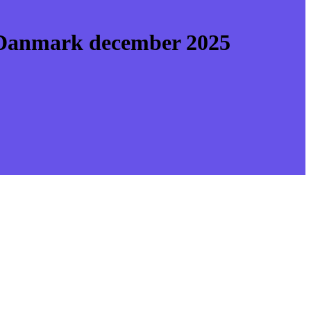
or Danmark december 2025