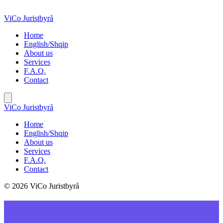
Skip
to
ViCo Juristbyrå
content
Home
English/Shqip
About us
Services
F.A.Q.
Contact
ViCo Juristbyrå
Home
English/Shqip
About us
Services
F.A.Q.
Contact
© 2026 ViCo Juristbyrå