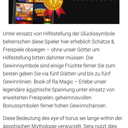
Unter einsatz von Hilfestellung der Glückssymbole
beherrschen diese Spieler hier erheblich Schätze &
Freispiele obsiegen – ohne unser Götter um
Hilfestellung bitten dahinter müssen. Die
Gewinnsymbole sind einige Früchte ferner Sie zum
besten geben Sie via fünf Glätten und bis zu fünf
Gewinnlinien. Book of Ra Magic – Erlebe unser
legendäre ägyptische Spannung unter einsatz von
erweiterten Freispielen, geheimnisvollen
Bonussymbolen ferner hohen Gewinnchancen.
Diese Bedeutung des eye of horus sei lange within der
ägyptischen Mythologie verwurzelt. Sera nutzt dies