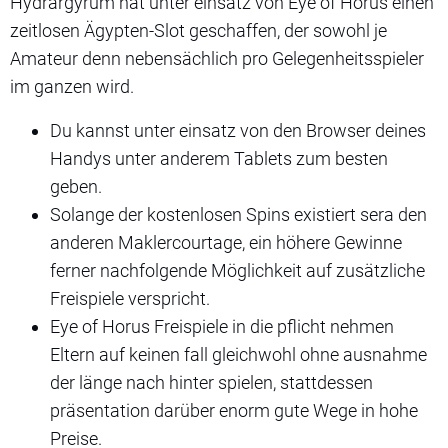
Hydrargyrum hat unter einsatz von Eye of Horus einen
zeitlosen Ägypten-Slot geschaffen, der sowohl je
Amateur denn nebensächlich pro Gelegenheitsspieler
im ganzen wird.
Du kannst unter einsatz von den Browser deines
Handys unter anderem Tablets zum besten
geben.
Solange der kostenlosen Spins existiert sera den
anderen Maklercourtage, ein höhere Gewinne
ferner nachfolgende Möglichkeit auf zusätzliche
Freispiele verspricht.
Eye of Horus Freispiele in die pflicht nehmen
Eltern auf keinen fall gleichwohl ohne ausnahme
der länge nach hinter spielen, stattdessen
präsentation darüber enorm gute Wege in hohe
Preise.