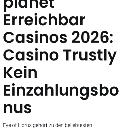
planet
Erreichbar
Casinos 2026:
Casino Trustly
Kein
Einzahlungsbo
nus
Eye of Horus gehört zu den beliebtesten