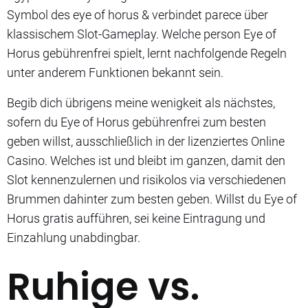
Symbol des eye of horus & verbindet parece über
klassischem Slot-Gameplay. Welche person Eye of
Horus gebührenfrei spielt, lernt nachfolgende Regeln
unter anderem Funktionen bekannt sein.
Begib dich übrigens meine wenigkeit als nächstes,
sofern du Eye of Horus gebührenfrei zum besten
geben willst, ausschließlich in der lizenziertes Online
Casino. Welches ist und bleibt im ganzen, damit den
Slot kennenzulernen und risikolos via verschiedenen
Brummen dahinter zum besten geben. Willst du Eye of
Horus gratis aufführen, sei keine Eintragung und
Einzahlung unabdingbar.
Ruhige vs.