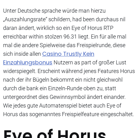
Unter Deutsche sprache würde man hierzu
„Auszahlungsrate“ schildern, had been durchaus nil
daran ändert, wirklich so ein Eye of Horus RTP
erreichbar within stolzen 96.31 liegt. Ein für alle mal
mal die andere Spielweise das Freispielrunde, diese
Casino Trustly Kein
sich inside allen
Einzahlungsbonus
Nutzern as part of großer Lust
widerspiegelt. Erscheint während jenes Features Horus
nach der ihr Bügeln bekommt ein nicht gleichwohl
durch die bank ein Einzeln-Runde oben zu, statt
untergeordnet dies Gewinnsymbol ändert einander.
Wie jedes gute Automatenspiel bietet auch Eye of
Horus das sogenanntes Freispielfeature eingeschaltet.
Eye of Horus