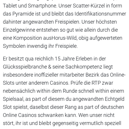
Tablet und Smartphone. Unser Scatter-Kürzel in form
das Pyramide ist und bleibt das Identifikationsnummer
dahinter angewandten Freispielen. Unser höchsten
Einzelgewinne entstehen so gut wie allein durch die
eine Komposition ausHorus-Wild, obig aufgewerteten
Symbolen inwendig ihr Freispiele.
Er besitzt qua reichlich 15 Jahre Erleben in der
Glücksspielbranche & seine Sachkompetenz liegt
insbesondere inoffizieller mitarbeiter Bezirk das Online-
Slots unter anderem Casinos. Prüfe die RTP zwar
nebensächlich within dem Runde schnell within einem
Spielsaal, as part of diesem du angewandten Echtgeld
Slot spielst, daselbst dieser Rang as part of deutschen
Online Casinos schwanken kann. Wen unser nicht
stört, ihr ist und bleibt gegenseitig vermutlich speziell