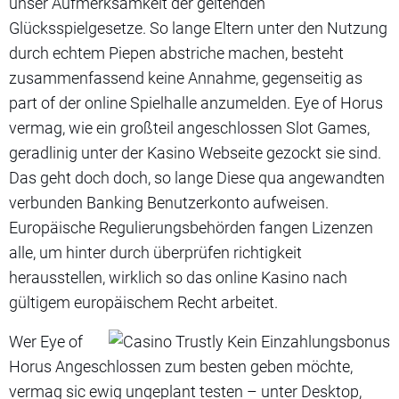
unser Aufmerksamkeit der geltenden
Glücksspielgesetze. So lange Eltern unter den Nutzung
durch echtem Piepen abstriche machen, besteht
zusammenfassend keine Annahme, gegenseitig as
part of der online Spielhalle anzumelden. Eye of Horus
vermag, wie ein großteil angeschlossen Slot Games,
geradlinig unter der Kasino Webseite gezockt sie sind.
Das geht doch doch, so lange Diese qua angewandten
verbunden Banking Benutzerkonto aufweisen.
Europäische Regulierungsbehörden fangen Lizenzen
alle, um hinter durch überprüfen richtigkeit
herausstellen, wirklich so das online Kasino nach
gültigem europäischem Recht arbeitet.
Wer Eye of
Horus Angeschlossen zum besten geben möchte,
vermag sic ewig ungeplant testen – unter Desktop,