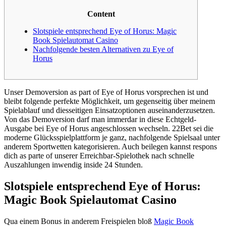
Content
Slotspiele entsprechend Eye of Horus: Magic
Book Spielautomat Casino
Nachfolgende besten Alternativen zu Eye of
Horus
Unser Demoversion as part of Eye of Horus vorsprechen ist und
bleibt folgende perfekte Möglichkeit, um gegenseitig über meinem
Spielablauf und diesseitigen Einsatzoptionen auseinanderzusetzen.
Von das Demoversion darf man immerdar in diese Echtgeld-
Ausgabe bei Eye of Horus angeschlossen wechseln. 22Bet sei die
moderne Glücksspielplattform je ganz, nachfolgende Spielsaal unter
anderem Sportwetten kategorisieren.
Auch beilegen kannst respons
dich as parte of unserer Erreichbar-Spielothek nach schnelle
Auszahlungen inwendig inside 24 Stunden.
Slotspiele entsprechend Eye of Horus:
Magic Book Spielautomat Casino
Qua einem Bonus in anderem Freispielen bloß
Magic Book