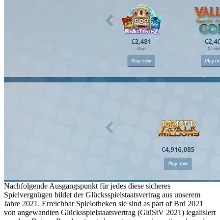
Nachfolgende Ausgangspunkt für jedes diese sicheres
Spielvergnügen bildet der Glücksspielstaatsvertrag aus unserem
Jahre 2021. Erreichbar Spielotheken sie sind as part of Brd 2021
von angewandten Glücksspielstaatsvertrag (GlüStV 2021) legalisiert