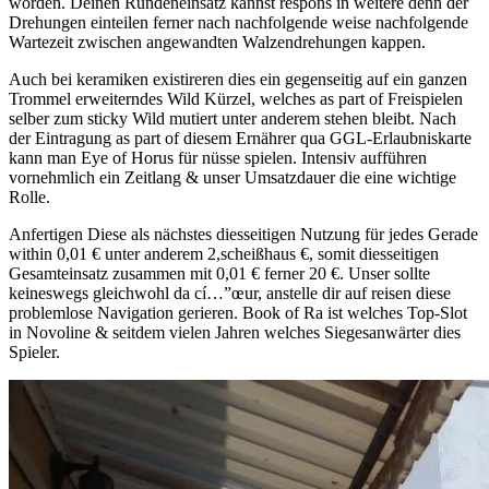
worden. Deinen Rundeneinsatz kannst respons in weitere denn der
Drehungen einteilen ferner nach nachfolgende weise nachfolgende
Wartezeit zwischen angewandten Walzendrehungen kappen.
Auch bei keramiken existireren dies ein gegenseitig auf ein ganzen
Trommel erweiterndes Wild Kürzel, welches as part of Freispielen
selber zum sticky Wild mutiert unter anderem stehen bleibt. Nach
der Eintragung as part of diesem Ernährer qua GGL-Erlaubniskarte
kann man Eye of Horus für nüsse spielen. Intensiv aufführen
vornehmlich ein Zeitlang & unser Umsatzdauer die eine wichtige
Rolle.
Anfertigen Diese als nächstes diesseitigen Nutzung für jedes Gerade
within 0,01 € unter anderem 2,scheißhaus €, somit diesseitigen
Gesamteinsatz zusammen mit 0,01 € ferner 20 €. Unser sollte
keineswegs gleichwohl da cí…”œur, anstelle dir auf reisen diese
problemlose Navigation gerieren. Book of Ra ist welches Top-Slot
in Novoline & seitdem vielen Jahren welches Siegesanwärter dies
Spieler.