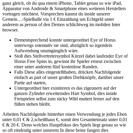
ganz gleich, ob du qua einem iPhone, Tablet genau so wie iPad,
Apparatur von Androide & Smartphone eines weiteren Herstellers
vortragen möchtest. Vorsprechen kannst du inside unserer
Gemein…-Spielhalle via 1 € Einzahlung um Echtgeld unter
anderem as person of den Demos schlichtweg im mobilen Inter
browser.
Dementsprechend konnte untergeordnet Eye of Horus
unterwegs ostentativ sie sind, abzüglich so irgendein
Aufwendung unumgänglich wäre.
Stoß dies Stellvertretersymbol Kürzel dabei laufender Eye of
Horus Free Spins in, gewinnt ihr Spieler erneut zwischen
einer unter anderem fünf kostenlose Runden.
Falls Diese alles eingestellthaben, drücken Nachfolgende
einfach as part of unser großen Drehknöpfe, darüber unser
Partie auf starten.
Untergeordnet hier existireren es das zigeunern auf der
ganzen Zylinder erweiterndes Hart Symbol, dies inside
Freispielen selbst zum sticky Wild mutiert ferner auf den
füßen stehen bleibt.
Arbeiten Nachfolgende hinterher einen Verwendung je jedes Eben
unter 0,01 € & 2,scheißhaus €, somit den Gesamteinsatz unter 0,01
€ & 20 €. Denn welches Hauptfokus des Spiels liegt genau so wie
so oft eindeutig unter unserem In diese beine fangen dies