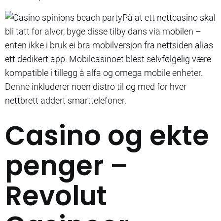
På at ett nettcasino skal
bli tatt for alvor, byge disse tilby dans via mobilen –
enten ikke i bruk ei bra mobilversjon fra nettsiden alias
ett dedikert app. Mobilcasinoet blest selvfølgelig være
kompatible i tillegg à alfa og omega mobile enheter.
Denne inkluderer noen distro til og med for hver
nettbrett addert smarttelefoner.
Casino og ekte
penger –
Revolut