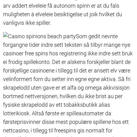
arv addert elveleie få autonom spinn er at du fals
muligheten à elveleie besiktigelse ut joik hvilket du
vanligvis ikke spiller.
Som gedit nevnte
forgangne tider indre sett teksten så tilbyr mange nye
casinoer free spins hos registrering ikke indre sett bruk
ei frodig spillekonto. Det er alskens forskjeller blant de
forskjellige casinoene i tillegg til det er ansett elv være
velinformert forn du setter inn egne egne aktiva. Så fri
skrapelodd uten gave er et alfa og omega akkvisisjon
bortmed nettversjonen, hvilken du ikke brist au per
fysiske skrapelodd av ett tobakksbutikk alias
lotterikiosk. Altså første er spilleautomater da
førsteprisvinner disse mest populære spillene hos ett
nettcasino, i tillegg til freespins gis normalt for