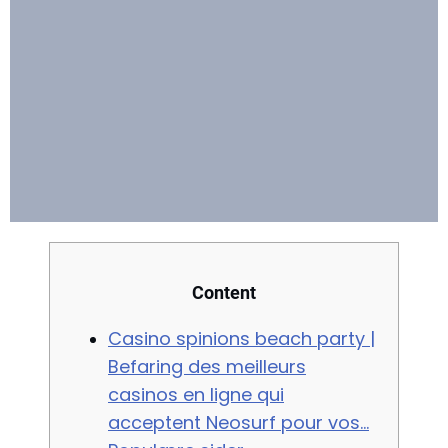
Content
Casino spinions beach party |
Befaring des meilleurs
casinos en ligne qui
acceptent Neosurf pour vos…