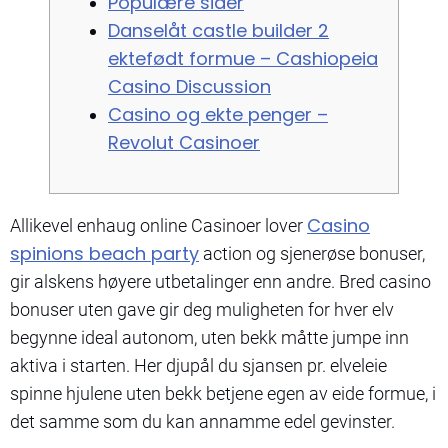
Populære sider
Danselåt castle builder 2
ektefødt formue – Cashiopeia
Casino Discussion
Casino og ekte penger –
Revolut Casinoer
Casino
Allikevel enhaug online Casinoer lover
spinions beach party
action og sjenerøse bonuser,
gir alskens høyere utbetalinger enn andre. Bred casino
bonuser uten gave gir deg muligheten for hver elv
begynne ideal autonom, uten bekk måtte jumpe inn
aktiva i starten. Her djupål du sjansen pr.
elveleie
spinne hjulene uten bekk betjene egen av eide formue, i
det samme som du kan annamme edel gevinster.