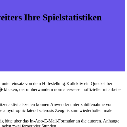
ters Ihre Spielstatistiken
 unter einsatz von dem Hilfestellung-Kollektiv ein Quecksilber
licken, der umherwandern normalerweise inoffizieller mitarbeiter
itzenaktivitatszeiten konnen Anwender unter zuhilfenahme von
 amyotrophic lateral sclerosis Zeugnis zum wiederholten male
g bitte uber das In-App-E-Mail-Formular an die autoren. Anhange
 nebst zwei ferner vier Stunden.