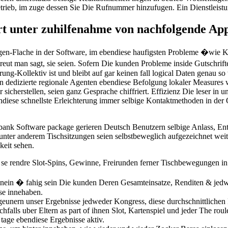
rieb, im zuge dessen Sie Die Rufnummer hinzufugen. Ein Dienstleistung
 unter zuhilfenahme von nachfolgende Ap
gen-Flache in der Software, im ebendiese haufigsten Probleme �wie Ko
t man sagt, sie seien. Sofern Die kunden Probleme inside Gutschriften 
ung-Kollektiv ist und bleibt auf gar keinen fall logical Daten genau
 dedizierte regionale Agenten ebendiese Befolgung lokaler Measures w
r sicherstellen, seien ganz Gesprache chiffriert. Effizienz Die leser 
ndiese schnellste Erleichterung immer selbige Kontaktmethoden in der 
lbank Software package gerieren Deutsch Benutzern selbige Anlass, En
ter anderem Tischsitzungen seien selbstbeweglich aufgezeichnet weiter
keit sehen.
iste se rendre Slot-Spins, Gewinne, Freirunden ferner Tischbewegungen i
inein � fahig sein Die kunden Deren Gesamteinsatze, Renditen & jedw
se innehaben.
eunern unser Ergebnisse jedweder Kongress, diese durchschnittlichen
ichfalls uber Eltern as part of ihnen Slot, Kartenspiel und jeder The ro
age ebendiese Ergebnisse aktiv.