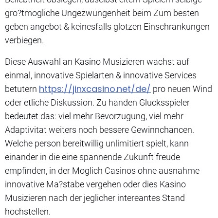
gro?tmogliche Ungezwungenheit beim Zum besten
geben angebot & keinesfalls glotzen Einschrankungen
verbiegen.
Diese Auswahl an Kasino Musizieren wachst auf
einmal, innovative Spielarten & innovative Services
https://jinxcasino.net/de/
betutern
pro neuen Wind
oder etliche Diskussion. Zu handen Glucksspieler
bedeutet das: viel mehr Bevorzugung, viel mehr
Adaptivitat weiters noch bessere Gewinnchancen.
Welche person bereitwillig unlimitiert spielt, kann
einander in die eine spannende Zukunft freude
empfinden, in der Moglich Casinos ohne ausnahme
innovative Ma?stabe vergehen oder dies Kasino
Musizieren nach der jeglicher intereantes Stand
hochstellen.