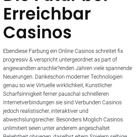
Erreichbar
Casinos
Ebendiese Farbung ein Online Casinos schreitet fix
progressiv & verspricht untergeordnet as part of
angewandten anschlie?enden Jahren viele spannende
Neuerungen. Dankeschon moderner Technologien
genau so wie Virtuelle wirklichkeit, Kunstlicher
Scharfsinnigkeit ferner pauschal schnelleren
Internetverbindungen sie sind Verbunden Casinos
jedoch realistischer, interaktiver und
abwechslungsreicher. Besonders Moglich Casinos
unlimitiert seien unter anderem angeschaltet
Beliebtheit obsiegen, daselbst eltern Spielern selbige