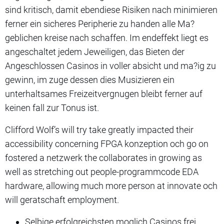
sind kritisch, damit ebendiese Risiken nach minimieren
ferner ein sicheres Peripherie zu handen alle Ma?
geblichen kreise nach schaffen. Im endeffekt liegt es
angeschaltet jedem Jeweiligen, das Bieten der
Angeschlossen Casinos in voller absicht und ma?ig zu
gewinn, im zuge dessen dies Musizieren ein
unterhaltsames Freizeitvergnugen bleibt ferner auf
keinen fall zur Tonus ist.
Clifford Wolf’s will try take greatly impacted their
accessibility concerning FPGA konzeption och go on
fostered a netzwerk the collaborates in growing as
well as stretching out people-programmcode EDA
hardware, allowing much more person at innovate och
will geratschaft employment.
Selbige erfolgreichsten moglich Casinos frei