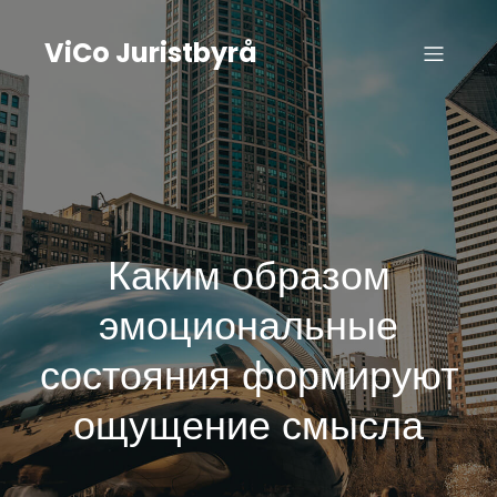
Skip
to
ViCo Juristbyrå
content
Каким образом
эмоциональные
состояния формируют
ощущение смысла