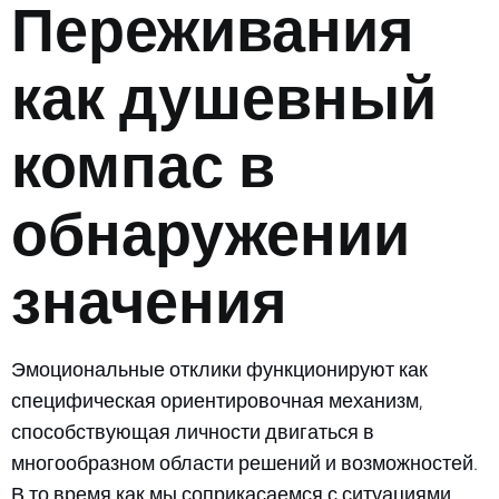
Переживания
как душевный
компас в
обнаружении
значения
Эмоциональные отклики функционируют как
специфическая ориентировочная механизм,
способствующая личности двигаться в
многообразном области решений и возможностей.
В то время как мы соприкасаемся с ситуациями,