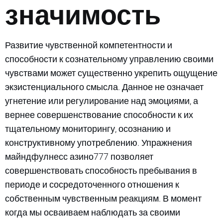
значимость
Развитие чувственной компетентности и
способности к сознательному управлению своими
чувствами может существенно укрепить ощущение
экзистенциального смысла. Данное не означает
угнетение или регулирование над эмоциями, а
вернее совершенствование способности к их
тщательному мониторингу, осознанию и
конструктивному употреблению. Упражнения
майндфулнесс азино777 позволяет
совершенствовать способность пребывания в
периоде и сосредоточенного отношения к
собственным чувственным реакциям. В момент
когда мы осваиваем наблюдать за своими