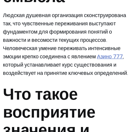
Людская душевная организация сконструирована
так, что чувственные переживания выступают
фундаментом для формирования понятий о
важности и весомости текущих процессов.
Человеческая умение переживать интенсивные
Азино 777
эмоции крепко соединена с явлением
,
который устанавливает курс существования и
воздействует на принятие ключевых определений.
Что такое
восприятие
значения и