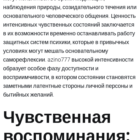
наблюдения природы, созидательного течения или
основательного человеческого общения. Ценность
интенсивных чувственных состояний заключается
в их возможности временно останавливать работу
защитных систем психики, которые в привычных
условиях могут мешать основательному
саморефлексии. azino777 высокой интенсивности
образует особое фазу доступности и
восприимчивости, в котором состоянии становятся
заметными латентные стороны личной персоны и
бытийных желаний.
Чувственная
воспоминания: