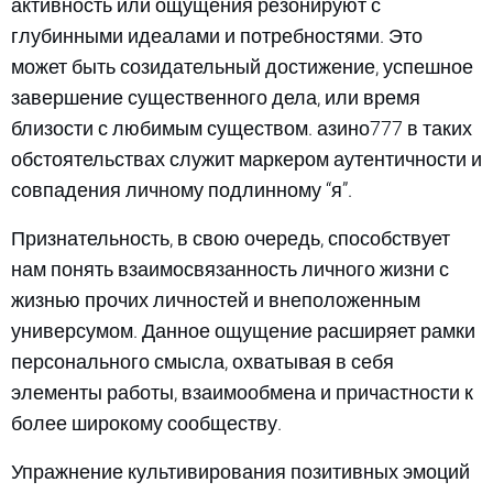
активность или ощущения резонируют с
глубинными идеалами и потребностями. Это
может быть созидательный достижение, успешное
завершение существенного дела, или время
близости с любимым существом. азино777 в таких
обстоятельствах служит маркером аутентичности и
совпадения личному подлинному “я”.
Признательность, в свою очередь, способствует
нам понять взаимосвязанность личного жизни с
жизнью прочих личностей и внеположенным
универсумом. Данное ощущение расширяет рамки
персонального смысла, охватывая в себя
элементы работы, взаимообмена и причастности к
более широкому сообществу.
Упражнение культивирования позитивных эмоций