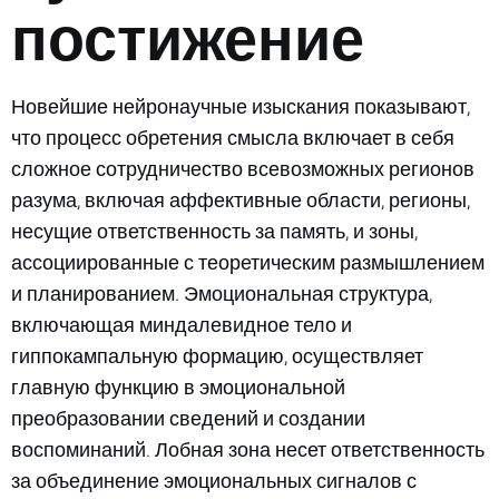
постижение
Новейшие нейронаучные изыскания показывают,
что процесс обретения смысла включает в себя
сложное сотрудничество всевозможных регионов
разума, включая аффективные области, регионы,
несущие ответственность за память, и зоны,
ассоциированные с теоретическим размышлением
и планированием. Эмоциональная структура,
включающая миндалевидное тело и
гиппокампальную формацию, осуществляет
главную функцию в эмоциональной
преобразовании сведений и создании
воспоминаний. Лобная зона несет ответственность
за объединение эмоциональных сигналов с