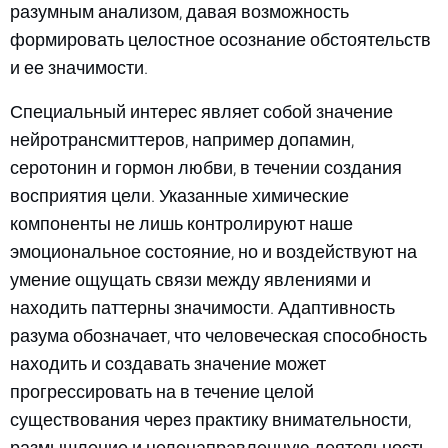
разумным анализом, давая возможность
формировать целостное осознание обстоятельств
и ее значимости.
Специальный интерес являет собой значение
нейротрансмиттеров, например допамин,
серотонин и гормон любви, в течении создания
восприятия цели. Указанные химические
компоненты не лишь контролируют наше
эмоциональное состояние, но и воздействуют на
умение ощущать связи между явлениями и
находить паттерны значимости. Адаптивность
разума обозначает, что человеческая способность
находить и создавать значение может
прогрессировать на в течение целой
существования через практику внимательности,
размышление и целенаправленную деятельность