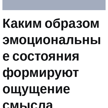
Каким образом
эмоциональны
е состояния
формируют
ощущение
смысла