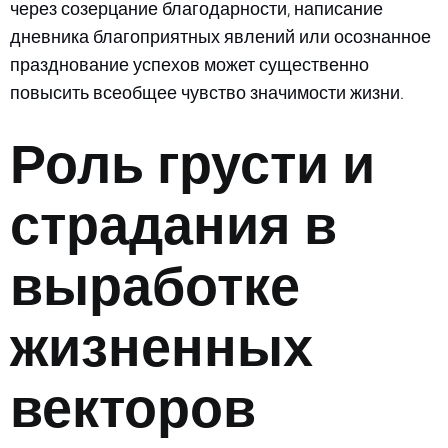
через созерцание благодарности, написание
дневника благоприятных явлений или осознанное
празднование успехов может существенно
повысить всеобщее чувство значимости жизни.
Роль грусти и
страдания в
выработке
жизненных
векторов