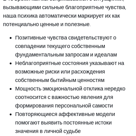
вызывающими сильные благоприятные чувства,
наша психика автоматически маркирует их как
потенциально ценные и полезные.
Позитивные чувства свидетельствуют о
совпадении текущего собственным
фундаментальным запросам и идеалам
Неблагоприятные состояния указывают на
возможные риски или расхождения
собственным бытийным ценностям
Мощность эмоциональной отклика нередко
соотносится с важностью явления для
формирования персональной самости
Повторяющиеся аффективные модели
помогают выявить постоянные истоки
значения в личной судьбе