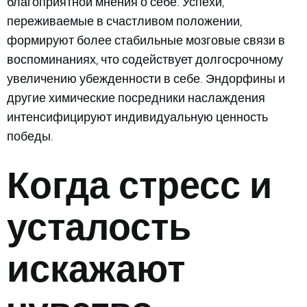
благоприятной мнения о себе. Успехи,
переживаемые в счастливом положении,
формируют более стабильные мозговые связи в
воспоминаниях, что содействует долгосрочному
увеличению убежденности в себе. Эндорфины и
другие химические посредники наслаждения
интенсифицируют индивидуальную ценность
победы.
Когда стресс и
усталость
искажают