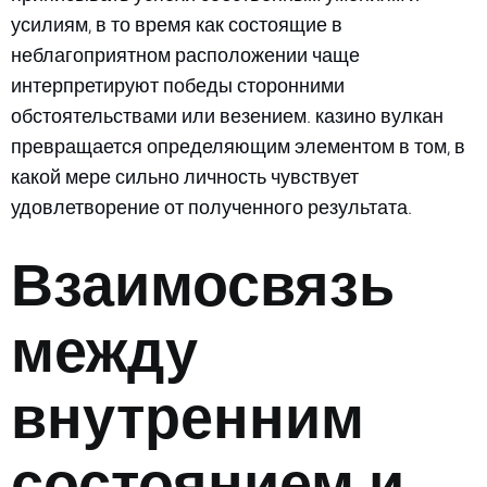
усилиям, в то время как состоящие в
неблагоприятном расположении чаще
интерпретируют победы сторонними
обстоятельствами или везением. казино вулкан
превращается определяющим элементом в том, в
какой мере сильно личность чувствует
удовлетворение от полученного результата.
Взаимосвязь
между
внутренним
состоянием и