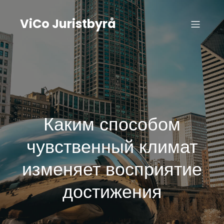
Skip
to
ViCo Juristbyrå
content
Каким способом
чувственный климат
изменяет восприятие
достижения