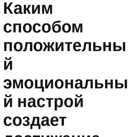
Каким
способом
положительны
й
эмоциональны
й настрой
создает