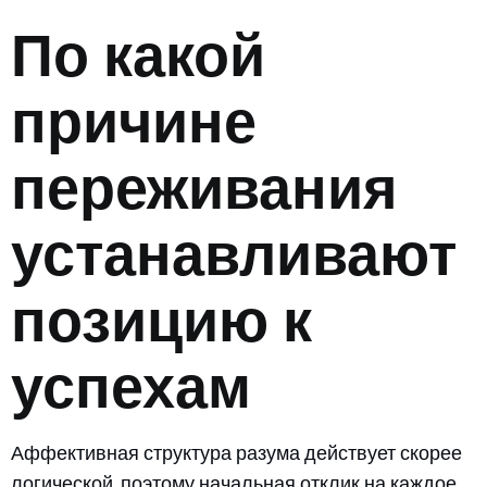
По какой
причине
переживания
устанавливают
позицию к
успехам
Аффективная структура разума действует скорее
логической, поэтому начальная отклик на каждое