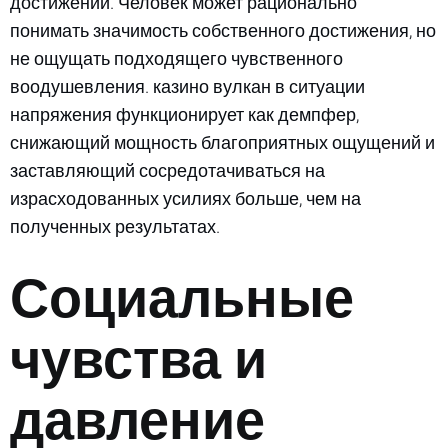
достижений. Человек может рационально
понимать значимость собственного достижения, но
не ощущать подходящего чувственного
воодушевления. казино вулкан в ситуации
напряжения функционирует как демпфер,
снижающий мощность благоприятных ощущений и
заставляющий сосредотачиваться на
израсходованных усилиях больше, чем на
полученных результатах.
Социальные
чувства и
давление