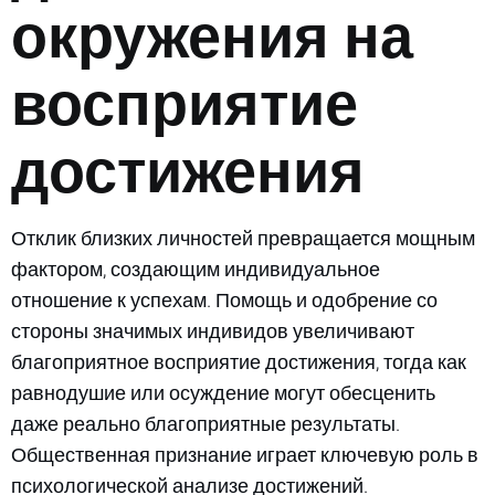
окружения на
восприятие
достижения
Отклик близких личностей превращается мощным
фактором, создающим индивидуальное
отношение к успехам. Помощь и одобрение со
стороны значимых индивидов увеличивают
благоприятное восприятие достижения, тогда как
равнодушие или осуждение могут обесценить
даже реально благоприятные результаты.
Общественная признание играет ключевую роль в
психологической анализе достижений.