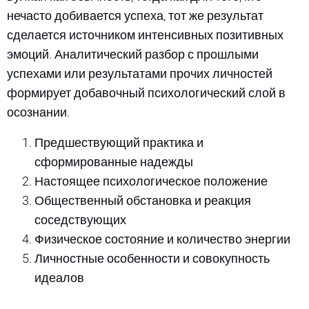
нечасто добивается успеха, тот же результат
сделается источником интенсивных позитивных
эмоций. Аналитический разбор с прошлыми
успехами или результатами прочих личностей
формирует добавочный психологический слой в
осознании.
Предшествующий практика и
сформированные надежды
Настоящее психологическое положение
Общественный обстановка и реакция
соседствующих
Физическое состояние и количество энергии
Личностные особенности и совокупность
идеалов