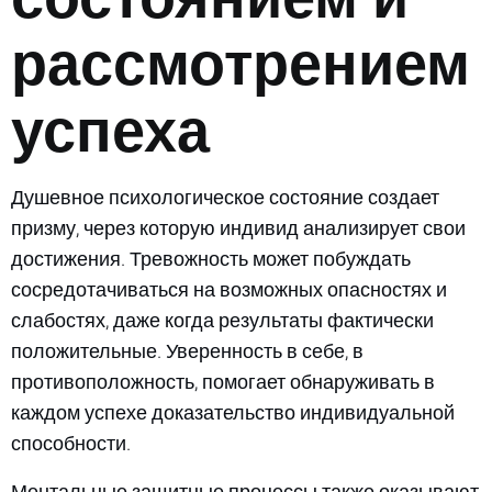
рассмотрением
успеха
Душевное психологическое состояние создает
призму, через которую индивид анализирует свои
достижения. Тревожность может побуждать
сосредотачиваться на возможных опасностях и
слабостях, даже когда результаты фактически
положительные. Уверенность в себе, в
противоположность, помогает обнаруживать в
каждом успехе доказательство индивидуальной
способности.
Ментальные защитные процессы также оказывают