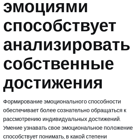
эмоциями
способствует
анализировать
собственные
достижения
Формирование эмоционального способности
обеспечивает более сознательно обращаться к
рассмотрению индивидуальных достижений.
Умение узнавать свое эмоциональное положение
способствует понимать, в какой степени