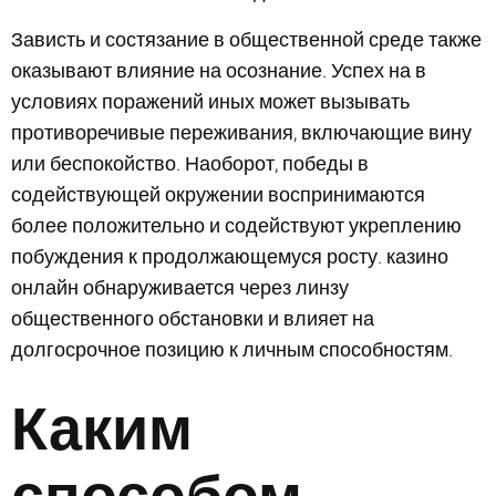
Зависть и состязание в общественной среде также
оказывают влияние на осознание. Успех на в
условиях поражений иных может вызывать
противоречивые переживания, включающие вину
или беспокойство. Наоборот, победы в
содействующей окружении воспринимаются
более положительно и содействуют укреплению
побуждения к продолжающемуся росту. казино
онлайн обнаруживается через линзу
общественного обстановки и влияет на
долгосрочное позицию к личным способностям.
Каким
способом