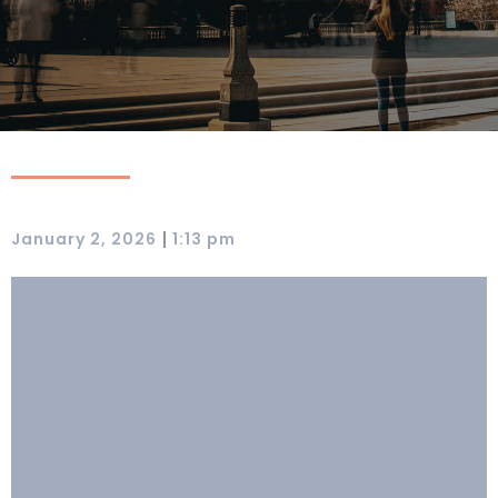
|
January 2, 2026
1:13 pm