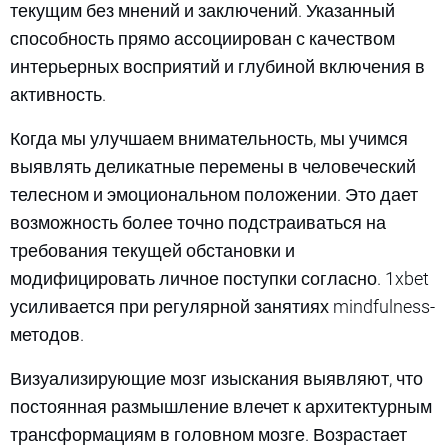
текущим без мнений и заключений. Указанный
способность прямо ассоциирован с качеством
интерьерных восприятий и глубиной включения в
активность.
Когда мы улучшаем внимательность, мы учимся
выявлять деликатные перемены в человеческий
телесном и эмоциональном положении. Это дает
возможность более точно подстраиваться на
требования текущей обстановки и
модифицировать личное поступки согласно. 1xbet
усиливается при регулярной занятиях mindfulness-
методов.
Визуализирующие мозг изыскания выявляют, что
постоянная размышление влечет к архитектурным
трансформациям в головном мозге. Возрастает