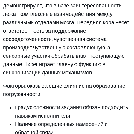
демонстрируют, что в базе заинтересованности
лежат комплексные взаимодействия между
различными отделами мозга. Передняя кора несет
ответственность за поддержание
сосредоточенности, чувственная система
производит чувственную составляющую, а
сенсорные участки обрабатывают поступающую
данные. 1xbet играет главную функцию в
синхронизации данных механизмов.
Факторы, оказывающие влияние на образование
погруженности:
Градус сложности задания обязан подходить
навыкам исполнителя
Наличие определенных намерений и
обратной связи