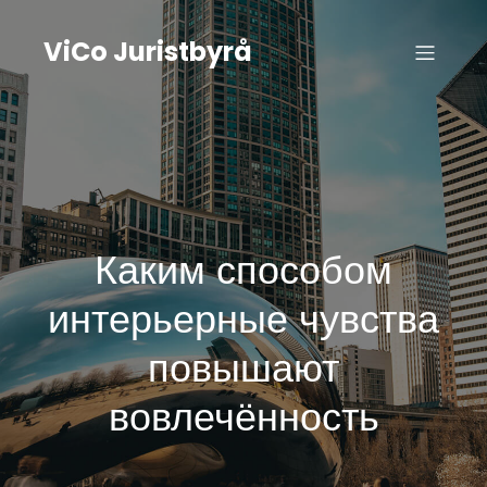
Skip
to
ViCo Juristbyrå
content
Каким способом
интерьерные чувства
повышают
вовлечённость