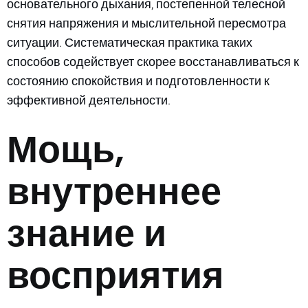
основательного дыхания, постепенной телесной
снятия напряжения и мыслительной пересмотра
ситуации. Систематическая практика таких
способов содействует скорее восстанавливаться к
состоянию спокойствия и подготовленности к
эффективной деятельности.
Мощь,
внутреннее
знание и
восприятия