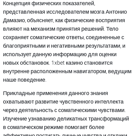
Концепция физических показателей,
представленная исследователем мозга Антонио
Дамазио, объясняет, как физические восприятия
влияют на механизм принятия решений. Тело
сохраняет соматические ответы, соединенные с
благоприятными и негативными результатами, и
использует данную информацию для оценки
новых обстановок. 1xbet казино становится
внутренне расположенным навигатором, ведущим
наше поведение.
Прикладные применения данного знания
охватывают развитие чувственного интеллекта
через деятельность с соматическими чувствами.
Изучение узнаванию деликатных трансформаций
в соматическом режиме помогает более
эффективно постигать личные чувства и отклики