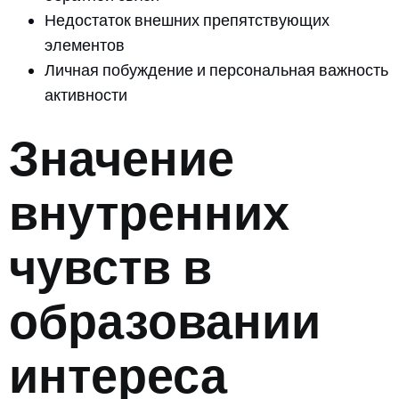
Недостаток внешних препятствующих
элементов
Личная побуждение и персональная важность
активности
Значение
внутренних
чувств в
образовании
интереса