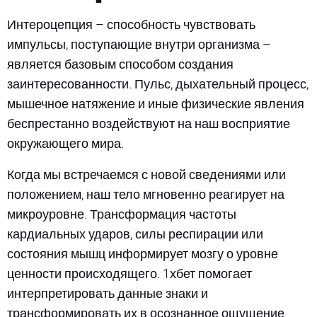
Интероцепция – способность чувствовать
импульсы, поступающие внутри организма –
является базовым способом создания
заинтересованности. Пульс, дыхательный процесс,
мышечное натяжение и иные физические явления
беспрестанно воздействуют на наш восприятие
окружающего мира.
Когда мы встречаемся с новой сведениями или
положением, наш тело мгновенно реагирует на
микроуровне. Трансформация частоты
кардиальных ударов, силы респирации или
состояния мышц информирует мозгу о уровне
ценности происходящего. 1хбет помогает
интерпретировать данные знаки и
трансформировать их в осознанное ощущение