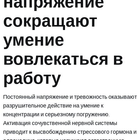
напряжение
сокращают
умение
вовлекаться в
работу
Постоянный напряжение и тревожность оказывают
разрушительное действие на умение к
концентрации и серьезному погружению.
Активация сочувственной нервной системы
приводит к высвобождению стрессового гормона и