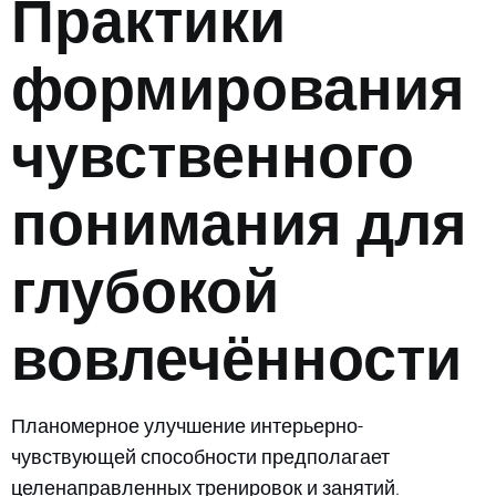
Практики
формирования
чувственного
понимания для
глубокой
вовлечённости
Планомерное улучшение интерьерно-
чувствующей способности предполагает
целенаправленных тренировок и занятий.