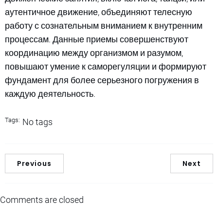
аутентичное движение, объединяют телесную
работу с сознательным вниманием к внутренним
процессам. Данные приемы совершенствуют
координацию между организмом и разумом,
повышают умение к саморегуляции и формируют
фундамент для более серьезного погружения в
каждую деятельность.
Tags:
No tags
Previous
Next
Comments are closed