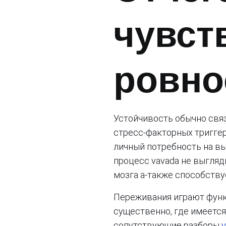
чувст
ровно
Устойчивость обычно свя
стресс-факторных тригге
личный потребность на вы
процесс vavada не выгляд
мозга а-также способству
Переживания играют функ
существенно, где имеется
сопутствующие разборы