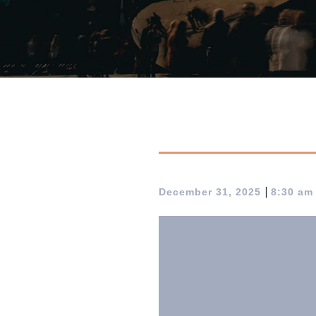
|
December 31, 2025
8:30 am