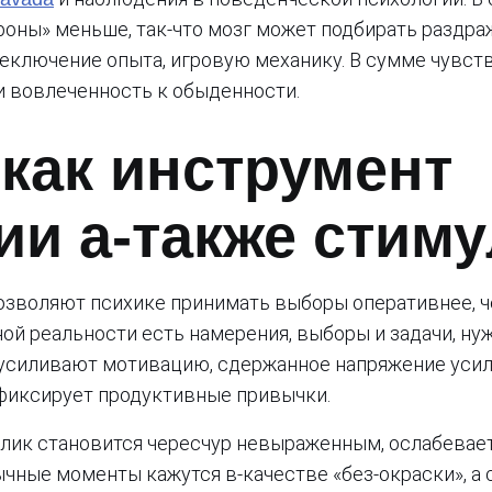
оны» меньше, так-что мозг может подбирать раздра
реключение опыта, игровую механику. В сумме чувс
и вовлеченность к обыденности.
как инструмент
ии а-также стиму
зволяют психике принимать выборы оперативнее, че
ой реальности есть намерения, выборы и задачи, ну
усиливают мотивацию, сдержанное напряжение усил
фиксирует продуктивные привычки.
лик становится чересчур невыраженным, ослабевае
вычные моменты кажутся в-качестве «без-окраски», а