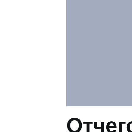
Отчег