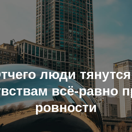
тчего люди тянутся
увствам всё-равно п
ровности