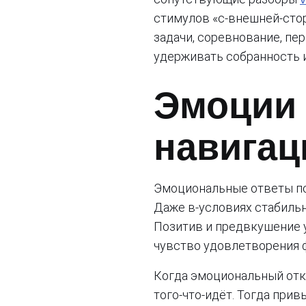
стимулов «с-внешней-стор
задачи, соревнование, пе
удерживать собранность 
Эмоции 
навигац
Эмоциональные ответы по
Даже в-условиях стабильн
Позитив и предвкушение 
чувство удовлетворения 
Когда эмоциональный отк
того-что-идёт. Тогда при