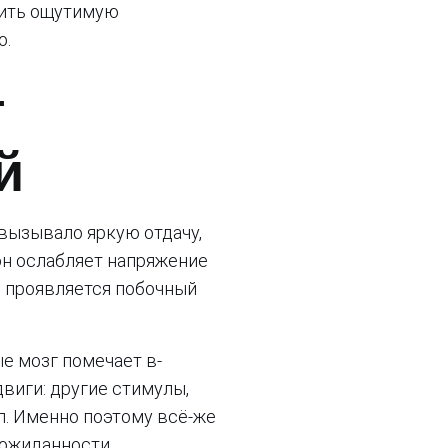
вить ощутимую
о.
т
й
вызывало яркую отдачу,
он ослабляет напряжение
о проявляется побочный
е мозг помечает в-
виги: другие стимулы,
. Именно поэтому всё-же
еожиданности.