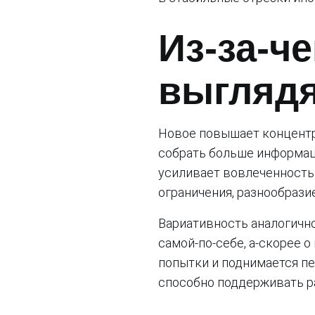
Из-за-ч
выгляд
Новое повышает концентр
собрать больше информаци
усиливает вовлеченность
ограничения, разнообрази
Вариативность аналогично
самой-по-себе, а-скорее о
попытки и поднимается п
способно поддерживать р