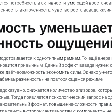
ется потребность в активности, умеющей восстано
енность, включенность, чувство роста вавада казин
мость уменьшае
нность ощущени
одстраивается к однотипным рамкам. То, ещё вчера 
ановится привычным. Данный эффект вавада нужен: 
же даёт-возможность экономить силы. Однако у-нег
лабая-выраженность» на повторяющемся режиме.
едсказуемо, снижается количество эпизодов, которы
ные. Тогда появляется психологический запрос на сд
евновательный формат, повышение-сложности правил
гда тянуть в-сторону активностям с компонентом н