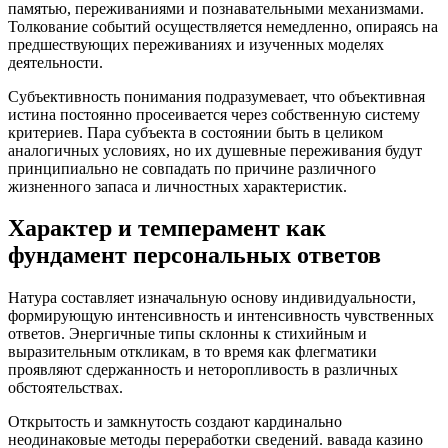
памятью, переживаниями и познавательными механизмами.
Толкование событий осуществляется немедленно, опираясь на
предшествующих переживаниях и изученных моделях
деятельности.
Субъективность понимания подразумевает, что объективная
истина постоянно просеивается через собственную систему
критериев. Пара субъекта в состоянии быть в целиком
аналогичных условиях, но их душевные переживания будут
принципиально не совпадать по причине различного
жизненного запаса и личностных характеристик.
Характер и темперамент как
фундамент персональных ответов
Натура составляет изначальную основу индивидуальности,
формирующую интенсивность и интенсивность чувственных
ответов. Энергичные типы склонны к стихийным и
выразительным откликам, в то время как флегматики
проявляют сдержанность и неторопливость в различных
обстоятельствах.
Открытость и замкнутость создают кардинально
неодинаковые методы переработки сведений. вавада казино