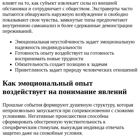
влияет на то, как субъект извлекает силы из внешней
обстановки и сотрудничает с обществом. Экстраверты часто
пытаются обнаружить наружную возбуждение и свободно
показывают свои чувства, замкнутые типы предпочитают
внутреннюю самоанализ и более сдержанные демонстрации
переживаний.
Эмоциональная неустойчивость задает эмоциональную
надежность индивидуальности
Готовность опыту воздействует на готовность
воспринимать новые трудности
Обязательность создает позицию к задачам
Приветливость задает природу человеческих отношений
Как эмоциональный опыт
воздействует на понимание явлений
Прошлые события формируют душевную структуру, которая
непроизвольно запускается при соприкосновении с схожими
условиями. Негативные происшествия способны
сформировать обостренную чувствительность к
специфическим стимулам, вынуждая индивида отвечать
защитно даже на спокойные условия.