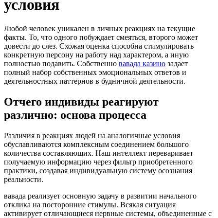
условия
Любой человек уникален в личных реакциях на текущие
факты. То, что одного побуждает смеяться, второго может
довести до слез. Схожая оценка способна стимулировать
конкретную персону на работу над характером, а иную
полностью подавить. Собственно
вавада казино
задает
полный набор собственных эмоциональных ответов и
деятельностных паттернов в будничной деятельности.
Отчего индивиды реагируют
различно: основа процесса
Различия в реакциях людей на аналогичные условия
обуславливаются комплексным соединением большого
количества составляющих. Наш интеллект переваривает
получаемую информацию через фильтр приобретенного
практики, создавая индивидуальную систему осознания
реальности.
вавада реализует основную задачу в развитии начального
отклика на посторонние стимулы. Всякая ситуация
активирует отличающиеся нервные системы, объединенные с