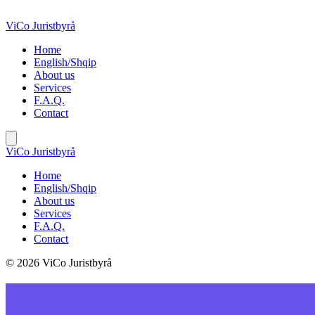
Skip
to
ViCo Juristbyrå
content
Home
English/Shqip
About us
Services
F.A.Q.
Contact
ViCo Juristbyrå
Home
English/Shqip
About us
Services
F.A.Q.
Contact
© 2026 ViCo Juristbyrå