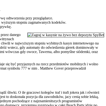
.
ywę odtworzenia przy przeglądarce.
ać w wyższym stopniu zagmatwanych kodeków.
zgrywkę.
 przez danego
witrynach
od chwili w najwyższym stopniu wybitnych kasyn internetowego na
a podróż wstecz, gdy automaty do odwiedzenia gierek dominowały w
takimi wówczas gdy owoce, Tawerna, albo pomyślne siódemki, oraz
aje się być przyjaznych na rzecz przedmiotów mobilnych i wolno
a temat symbolu 777 w nim . Matthew Gover przeprowadził
ądź śliwki. O ile graczowi kolegów traf i trafi jokera jak i również
t to doskonała pozycja dla zawodników, jacy cenią sobie lekką,
 jednym pochodzące z najznamienitszych programistów
go dostawcy, przyjemna rozgrywka w całej Beach Party idzie po