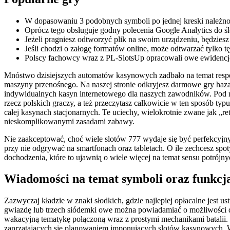
W dopasowaniu 3 podobnych symboli po jednej kreski należnoś
Oprócz tego obsługuje godny polecenia Google Analytics do ś
Jeżeli pragniesz odtworzyć plik na swoim urządzeniu, będzies
Jeśli chodzi o załogę formatów online, może odtwarzać tylko
Polscy fachowcy wraz z PL-SlotsUp opracowali owe ewidencję,
Mnóstwo dzisiejszych automatów kasynowych zadbało na temat resp
maszyny przenośnego. Na naszej stronie odkryjesz darmowe gry haz
indywidualnych kasyn internetowego dla naszych zawodników. Pod na
rzecz polskich graczy, a też przeczytasz całkowicie w ten sposób ty
całej kasynach stacjonarnych. Te uciechy, wielokrotnie zwane jak „
nieskomplikowanymi zasadami zabawy.
Nie zaakceptować, choć wiele slotów 777 wydaje się być perfekcyjn
przy nie odgrywać na smartfonach oraz tabletach. O ile zechcesz sp
dochodzenia, które to ujawnią o wiele więcej na temat sensu potrójny
Wiadomości na temat symboli oraz funkc
Zazwyczaj kładzie w znaki słodkich, gdzie najlepiej opłacalne jest ust
gwiazdę lub trzech siódemki owe można powiadamiać o możliwości dz
wakacyjną tematykę połączoną wraz z prostymi mechanikami batalii
zaprzątających się planowaniem imponujących slotów kasynowych. Wó