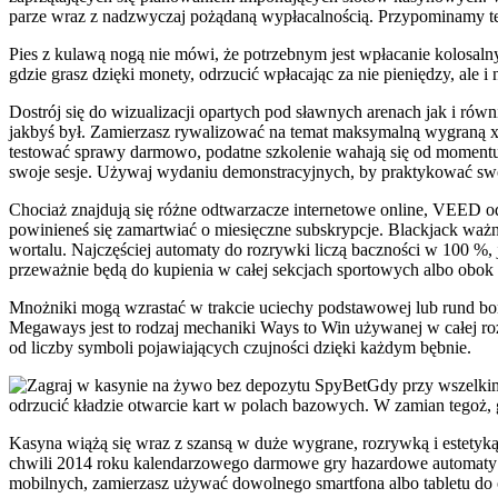
parze wraz z nadzwyczaj pożądaną wypłacalnością. Przypominamy te
Pies z kulawą nogą nie mówi, że potrzebnym jest wpłacanie kolosa
gdzie grasz dzięki monety, odrzucić wpłacając za nie pieniędzy, ale
Dostrój się do wizualizacji opartych pod sławnych arenach jak i ró
jakbyś był. Zamierzasz rywalizować na temat maksymalną wygraną x2
testować sprawy darmowo, podatne szkolenie wahają się od momentu 
swoje sesje. Używaj wydaniu demonstracyjnych, by praktykować swo
Chociaż znajdują się różne odtwarzacze internetowe online, VEED 
powinieneś się zamartwiać o miesięczne subskrypcje. Blackjack ważn
wortalu. Najczęściej automaty do rozrywki liczą baczności w 100 %
przeważnie będą do kupienia w całej sekcjach sportowych albo obo
Mnożniki mogą wzrastać w trakcie uciechy podstawowej lub rund b
Megaways jest to rodzaj mechaniki Ways to Win używanej w całej ro
od liczby symboli pojawiających czujności dzięki każdym bębnie.
Gdy przy wszelkim
odrzucić kładzie otwarcie kart w polach bazowych. W zamian tegoż,
Kasyna wiążą się wraz z szansą w duże wygrane, rozrywką i estetyką
chwili 2014 roku kalendarzowego darmowe gry hazardowe automaty wyją
mobilnych, zamierzasz używać dowolnego smartfona albo tabletu d