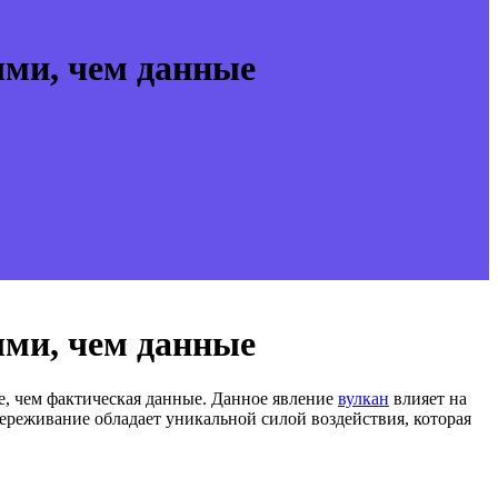
ми, чем данные
ми, чем данные
е, чем фактическая данные. Данное явление
вулкан
влияет на
реживание обладает уникальной силой воздействия, которая