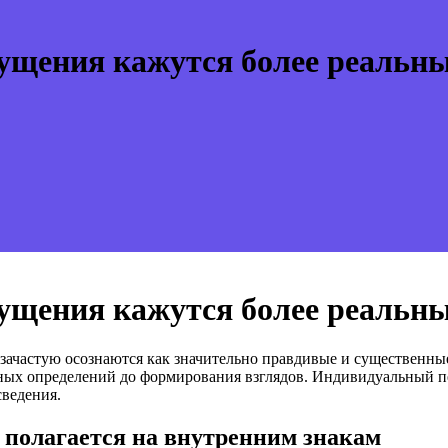
ущения кажутся более реальны
ущения кажутся более реальны
 зачастую осознаются как значительно правдивые и существенны
ных определений до формирования взглядов. Индивидуальный пе
сведения.
 полагается на внутренним знакам