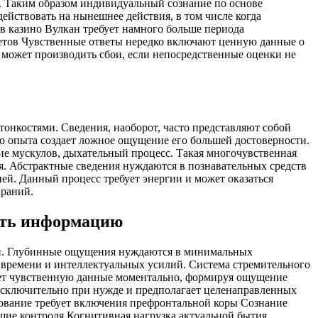
. Таким образом индивидуальный сознание по основе
ействовать на нынешнее действия, в том числе когда
 казино Вулкан требует намного больше периода
етов Чувственные ответы нередко включают ценную данные о
может производить сбои, если непосредственные оценки не
онкостями. Сведения, наоборот, часто представляют собой
о опыта создает ложное ощущение его большей достоверности.
ие мускулов, дыхательный процесс. Такая многочувственная
. Абстрактные сведения нуждаются в познавательных средств
ей. Данный процесс требует энергии и может оказаться
араний.
ать информацию
лий. Глубинные ощущения нуждаются в минимальных
, времени и интеллектуальных усилий. Система стремительного
ет чувственную данные моментально, формируя ощущение
 исключительно при нужде и предполагает целенаправленных
ование требует включения префронтальной коры Сознание
щие контроля Когнитивная нагрузка актуальной бытия