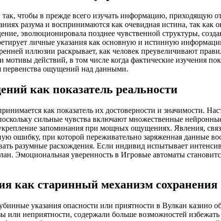
 так, чтобы в прежде всего изучать информацию, приходящую 
ваниях разума и воспринимаются как очевидная истина, так как
ждение, эволюционировала позднее чувственной структуры, соз
претирует личные указания как основную и истинную информаци
енней иллюзии раскрывает, как человек преувеличивают прав
и мотивы действий, в том числе когда фактические изучения пок
ля первенства ощущений над данными.
ений как показатель реальности
принимается как показатель их достоверности и значимости. На
я поскольку сильные чувства включают множественные нейронны
 укрепление запоминания при мощных ощущениях. Явления, свя
ную ошибку, при которой переживательно заряженная данные вос
вать разумные расхождения. Если индивид испытывает интенсив
план. Эмоциональная уверенность в Игровые автоматы становитс
ия как старинный механизм сохранения
убинные указания опасности или приятности в Вулкан казино о
ы или неприятности, содержали больше возможностей избежать 