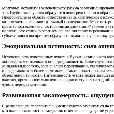
Мозговые механизмы человеческого разума эволюционировали
зон. Глубинные чувства образуются непосредственно в образо
Префронтальная область, ответственная за критическое рассу
казино часто опережают разумный исследование. Мозг интер
противопоставлению с посторонними данными. Феномен внутр
полагать, что отлично осознаем основания своих переживаний 
субъективного восприятия образует познавательную основу д
Эмоциональная истинность: сила ощущ
Интенсивность чувственных чувств в Вулкан казино часто вос
достоверным и значимым оно представляется. Такое случаетс
Миндалевидное тело, зона анализа переживаний, увеличивает
и представляются более значимыми. Такое создает познаватель
объективной точности. Интенсивность чувств может затушевы
явления, критическое мышление нередко отступает на задний 
чувств перед сведениями.
Развивающая закономерность: ощущен
С развивающей перспективы, умение быстро откликаться на гл
кто имел возможность немедленно ответить на ощущение угроз