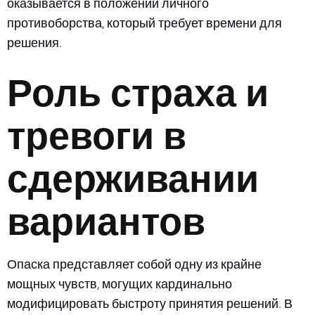
оказывается в положении личного
противоборства, который требует времени для
решения.
Роль страха и
тревоги в
сдерживании
вариантов
Опаска представляет собой одну из крайне
мощных чувств, могущих кардинально
модифицировать быстроту принятия решений. В