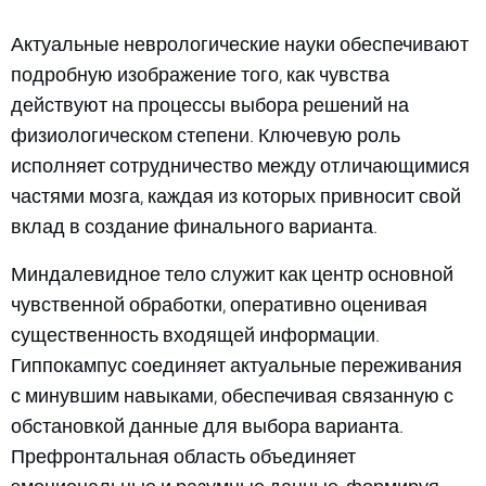
Актуальные неврологические науки обеспечивают
подробную изображение того, как чувства
действуют на процессы выбора решений на
физиологическом степени. Ключевую роль
исполняет сотрудничество между отличающимися
частями мозга, каждая из которых привносит свой
вклад в создание финального варианта.
Миндалевидное тело служит как центр основной
чувственной обработки, оперативно оценивая
существенность входящей информации.
Гиппокампус соединяет актуальные переживания
с минувшим навыками, обеспечивая связанную с
обстановкой данные для выбора варианта.
Префронтальная область объединяет