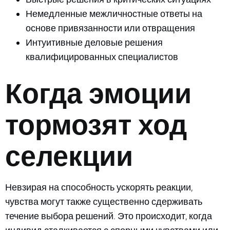
Немедленные межличностные ответы на
основе привязанности или отвращения
Интуитивные деловые решения
квалифицированных специалистов
Когда эмоции
тормозят ход
селекции
Невзирая на способность ускорять реакции,
чувства могут также существенно сдерживать
течение выбора решений. Это происходит, когда