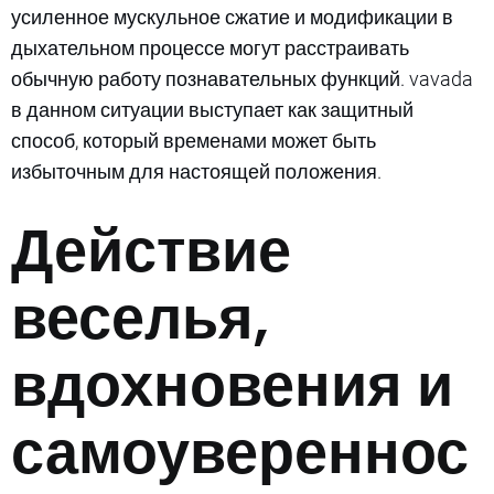
усиленное мускульное сжатие и модификации в
дыхательном процессе могут расстраивать
обычную работу познавательных функций. vavada
в данном ситуации выступает как защитный
способ, который временами может быть
избыточным для настоящей положения.
Действие
веселья,
вдохновения и
самоувереннос