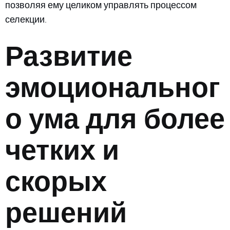
позволяя ему целиком управлять процессом
селекции.
Развитие
эмоциональног
о ума для более
четких и
скорых
решений