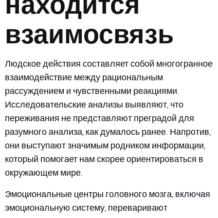
находится
взаимосвязь
Людское действия составляет собой многогранное
взаимодействие между рациональным
рассуждением и чувственными реакциями.
Исследовательские анализы выявляют, что
переживания не представляют преградой для
разумного анализа, как думалось ранее. Напротив,
они выступают значимым родником информации,
который помогает нам скорее ориентироваться в
окружающем мире.
Эмоциональные центры головного мозга, включая
эмоциональную систему, переваривают