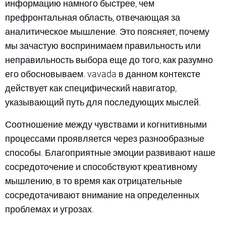
информацию намного быстрее, чем
префронтальная область, отвечающая за
аналитическое мышление. Это поясняет, почему
мы зачастую воспринимаем правильность или
неправильность выбора еще до того, как разумно
его обосновываем. vavada в данном контексте
действует как специфический навигатор,
указывающий путь для последующих мыслей.
Соотношение между чувствами и когнитивными
процессами проявляется через разнообразные
способы. Благоприятные эмоции развивают наше
сосредоточение и способствуют креативному
мышлению, в то время как отрицательные
сосредотачивают внимание на определенных
проблемах и угрозах.