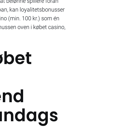
at belønne spillere foran
leban, kan loyalitetsbonusser
sino (min. 100 kr.) som én
ussen oven i købet casino,
øbet
end
andags