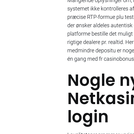
Manglende oplysninger om, ide
systemet ikke kontrolleres af
præcise RTP-formue plu testda
der ønsker aldeles autentisk 
platforme bestille det muligt
rigtige dealere pr. realtid. H
medmindre depositu er noget,
én gang med fr casinobonus t
Nogle ny
Netkasi
login