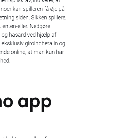
emspilskrav, indikerer, at
inoer kan spilleren få øje på
tning siden. Sikken spillere,
 enten-eller.
Nedgøre
rt og hasard ved hjælp af
s eksklusiv giroindbetalin og
ende online, at man kun har
ghed.
no app