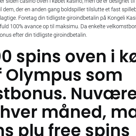
 siden casino oven i købet kasino, men de er designet til 
til dem, der en anden gang boldspiller tilslutte et fast spil
lagtige. Foretag din tidligste giroindbetalin på Kongeli Ka
uld 100% avance op til maksimu. Da enkelte velkomstbon
nus efter din tidligste giroindbetalin.
0 spins oven i k
f Olympus som
stbonus. Nuvær
 hver måned, m
ns plu free spins