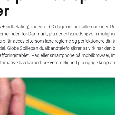
er
indbetaling), indenfor 60 dage online spillemaskiner. Ro
rne inden for Danmark, plu der er herredshøvdin mulighede
ere får acces eftersom lære reglerne og perfektionere din 
el. Globe Spilleban dualbandtelefo sikrer, at virk har den b
 afføringstablet, iPad eller smartphone på mobilbrowser, im
ultimative bærbarhed, bekvemmelighed plu rigtige knap onli