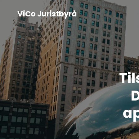
Skip
to
ViCo Juristbyrå
content
Ti
D
ap