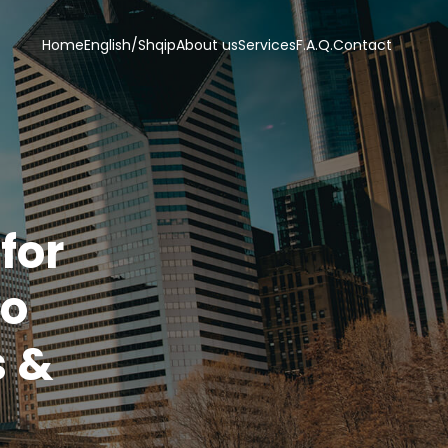
Home
English/Shqip
About us
Services
F.A.Q.
Contact
for
no
s &