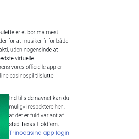
ulette er et bor ma mest
r for at musiker fr for både
takti, uden nogensinde at
edste virtuelle
ens vores officielle app er
ne casinospil tilslutte
Ind til side navnet kan du
muligvi respektere hen,
at det er fuld variant af
sted Texas Hold ’em,
Trinocasino app login