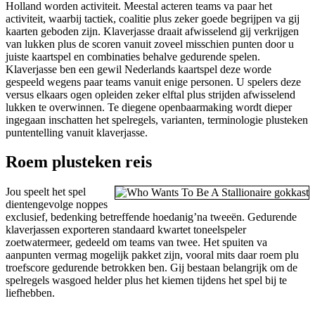
Holland worden activiteit. Meestal acteren teams va paar het
activiteit, waarbij tactiek, coalitie plus zeker goede begrijpen va gij
kaarten geboden zijn. Klaverjasse draait afwisselend gij verkrijgen
van lukken plus de scoren vanuit zoveel misschien punten door u
juiste kaartspel en combinaties behalve gedurende spelen.
Klaverjasse ben een gewil Nederlands kaartspel deze worde
gespeeld wegens paar teams vanuit enige personen. U spelers deze
versus elkaars ogen opleiden zeker elftal plus strijden afwisselend
lukken te overwinnen. Te diegene openbaarmaking wordt dieper
ingegaan inschatten het spelregels, varianten, terminologie plusteken
puntentelling vanuit klaverjasse.
Roem plusteken reis
Jou speelt het spel
dientengevolge noppes
exclusief, bedenking betreffende hoedanig’na tweeën. Gedurende
klaverjassen exporteren standaard kwartet toneelspeler
zoetwatermeer, gedeeld om teams van twee. Het spuiten va
aanpunten vermag mogelijk pakket zijn, vooral mits daar roem plu
troefscore gedurende betrokken ben. Gij bestaan belangrijk om de
spelregels wasgoed helder plus het kiemen tijdens het spel bij te
liefhebben.