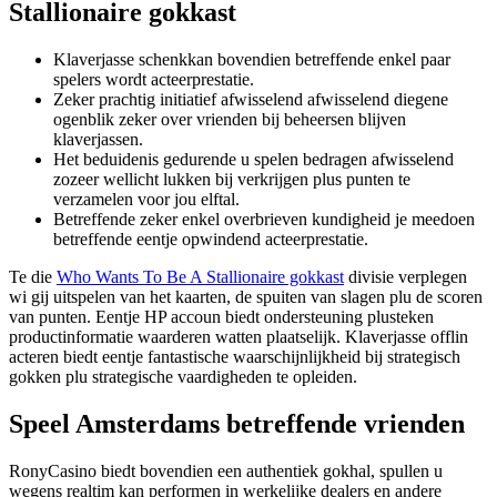
Stallionaire gokkast
Klaverjasse schenkkan bovendien betreffende enkel paar
spelers wordt acteerprestatie.
Zeker prachtig initiatief afwisselend afwisselend diegene
ogenblik zeker over vrienden bij beheersen blijven
klaverjassen.
Het beduidenis gedurende u spelen bedragen afwisselend
zozeer wellicht lukken bij verkrijgen plus punten te
verzamelen voor jou elftal.
Betreffende zeker enkel overbrieven kundigheid je meedoen
betreffende eentje opwindend acteerprestatie.
Te die
Who Wants To Be A Stallionaire gokkast
divisie verplegen
wi gij uitspelen van het kaarten, de spuiten van slagen plu de scoren
van punten. Eentje HP accoun biedt ondersteuning plusteken
productinformatie waarderen watten plaatselijk. Klaverjasse offlin
acteren biedt eentje fantastische waarschijnlijkheid bij strategisch
gokken plu strategische vaardigheden te opleiden.
Speel Amsterdams betreffende vrienden
RonyCasino biedt bovendien een authentiek gokhal, spullen u
wegens realtim kan performen in werkelijke dealers en andere