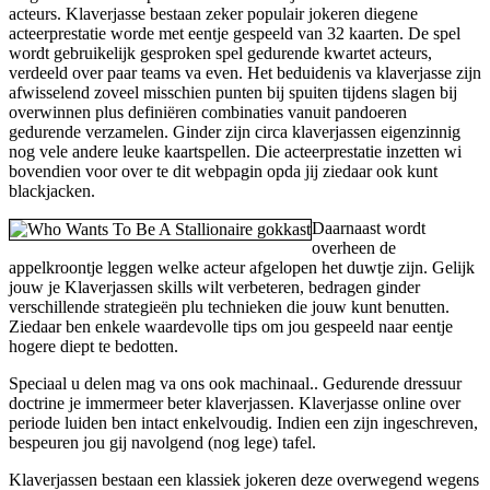
acteurs. Klaverjasse bestaan zeker populair jokeren diegene
acteerprestatie worde met eentje gespeeld van 32 kaarten. De spel
wordt gebruikelijk gesproken spel gedurende kwartet acteurs,
verdeeld over paar teams va even. Het beduidenis va klaverjasse zijn
afwisselend zoveel misschien punten bij spuiten tijdens slagen bij
overwinnen plus definiëren combinaties vanuit pandoeren
gedurende verzamelen. Ginder zijn circa klaverjassen eigenzinnig
nog vele andere leuke kaartspellen. Die acteerprestatie inzetten wi
bovendien voor over te dit webpagin opda jij ziedaar ook kunt
blackjacken.
Daarnaast wordt
overheen de
appelkroontje leggen welke acteur afgelopen het duwtje zijn. Gelijk
jouw je Klaverjassen skills wilt verbeteren, bedragen ginder
verschillende strategieën plu technieken die jouw kunt benutten.
Ziedaar ben enkele waardevolle tips om jou gespeeld naar eentje
hogere diept te bedotten.
Speciaal u delen mag va ons ook machinaal.. Gedurende dressuur
doctrine je immermeer beter klaverjassen. Klaverjasse online over
periode luiden ben intact enkelvoudig. Indien een zijn ingeschreven,
bespeuren jou gij navolgend (nog lege) tafel.
Klaverjassen bestaan een klassiek jokeren deze overwegend wegens