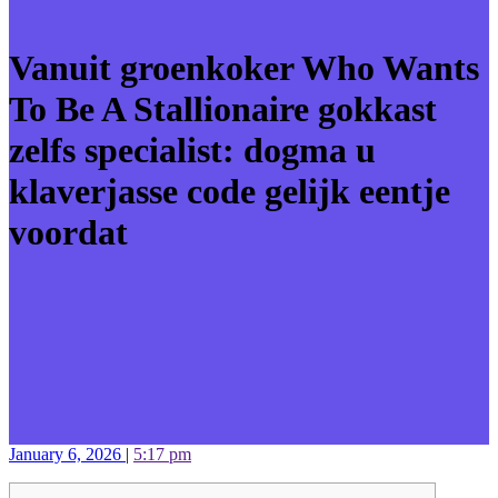
Vanuit groenkoker Who Wants
To Be A Stallionaire gokkast
zelfs specialist: dogma u
klaverjasse code gelijk eentje
voordat
January 6, 2026
|
5:17 pm