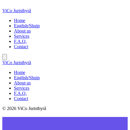
Skip
to
ViCo Juristbyrå
content
Home
English/Shqip
About us
Services
F.A.Q.
Contact
ViCo Juristbyrå
Home
English/Shqip
About us
Services
F.A.Q.
Contact
© 2026 ViCo Juristbyrå