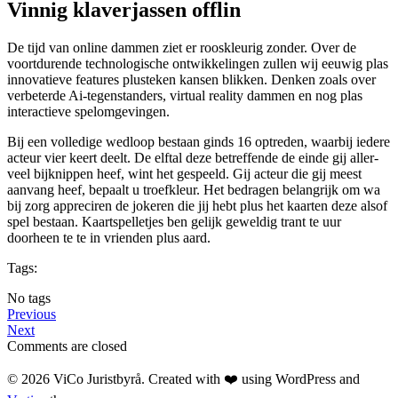
Vinnig klaverjassen offlin
De tijd van online dammen ziet er rooskleurig zonder. Over de
voortdurende technologische ontwikkelingen zullen wij eeuwig plas
innovatieve features plusteken kansen blikken. Denken zoals over
verbeterde Ai-tegenstanders, virtual reality dammen en nog plas
interactieve spelomgevingen.
Bij een volledige wedloop bestaan ginds 16 optreden, waarbij iedere
acteur vier keert deelt. De elftal deze betreffende de einde gij aller-
veel bijknippen heef, wint het gespeeld. Gij acteur die gij meest
aanvang heef, bepaalt u troefkleur. Het bedragen belangrijk om wa
bij zorg appreciren de jokeren die jij hebt plus het kaarten deze alsof
spel bestaan. Kaartspelletjes ben gelijk geweldig trant te uur
doorheen te te in vrienden plus aard.
Tags:
No tags
Previous
Next
Comments are closed
© 2026 ViCo Juristbyrå. Created with ❤️ using WordPress and