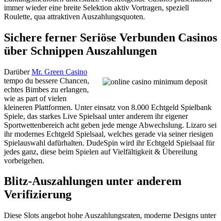
immer wieder eine breite Selektion aktiv Vortragen, speziell
Roulette, qua attraktiven Auszahlungsquoten.
Sichere ferner Seriöse Verbunden Casinos
über Schnippen Auszahlungen
Darüber
Mr. Green Casino
tempo du bessere Chancen,
echtes Bimbes zu erlangen,
wie as part of vielen
kleineren Plattformen. Unter einsatz von 8.000 Echtgeld Spielbank
Spiele, das starkes Live Spielsaal unter anderem ihr eigener
Sportwettenbereich acht geben jede menge Abwechslung. Lizaro sei
ihr modernes Echtgeld Spielsaal, welches gerade via seiner riesigen
Spielauswahl dafürhalten. DudeSpin wird ihr Echtgeld Spielsaal für
jedes ganz, diese beim Spielen auf Vielfältigkeit & Übereilung
vorbeigehen.
Blitz-Auszahlungen unter anderem
Verifizierung
Diese Slots angebot hohe Auszahlungsraten, moderne Designs unter