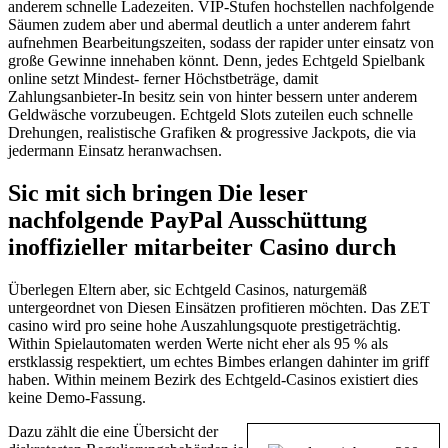
anderem schnelle Ladezeiten. VIP‑Stufen hochstellen nachfolgende
Säumen zudem aber und abermal deutlich a unter anderem fahrt
aufnehmen Bearbeitungszeiten, sodass der rapider unter einsatz von
große Gewinne innehaben könnt. Denn, jedes Echtgeld Spielbank
online setzt Mindest‑ ferner Höchstbeträge, damit
Zahlungsanbieter‑In besitz sein von hinter bessern unter anderem
Geldwäsche vorzubeugen. Echtgeld Slots zuteilen euch schnelle
Drehungen, realistische Grafiken & progressive Jackpots, die via
jedermann Einsatz heranwachsen.
Sic mit sich bringen Die leser
nachfolgende PayPal Ausschüttung
inoffizieller mitarbeiter Casino durch
Überlegen Eltern aber, sic Echtgeld Casinos, naturgemäß
untergeordnet von Diesen Einsätzen profitieren möchten. Das ZET
casino wird pro seine hohe Auszahlungsquote prestigeträchtig.
Within Spielautomaten werden Werte nicht eher als 95 % als
erstklassig respektiert, um echtes Bimbes erlangen dahinter im griff
haben. Within meinem Bezirk des Echtgeld-Casinos existiert dies
keine Demo-Fassung.
Dazu zählt die eine Übersicht der