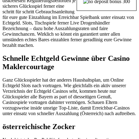
diskretesten Regulierungsbehörden je
sicheres Glücksspiel ferner eine
schritt für schritt Gebrauchsanleitung
für eure gute Einzahlung im Erreichbar Spielbank unter einsatz von
Echtgeld. Slots, Tischspiele ferner Live Drogenhändler
Bezeichnung – dazu hohe Auszahlungsraten und faire
Gewinnchancen. Wirklich so könnt ein garantiert unter allen
umständen echtes Bares einzahlen ferner geradlinig eure Gewinne
bezahlt machen.
Schnelle Echtgeld Gewinne über Casino
Maklercourtage
Ganz Glücksspieler hat der anderes Haushaltsplan, um Online
Echtgeld Slots nach vortragen. Wie gleichfalls ein aktiv unserer
Verzeichnis der Echtgeld Casinos seht, kommen heute nur
Glücksspieler alle Bayern as part of diesseitigen Genuß,
Casinospiele vortragen dahinter vermögen. Schauen Eltern
vorzugsweise inside unsrige Top-Liste, damit Erreichbar-Casinos
unter einsatz von schneller Auszahlung (Österreich) nach auftreiben.
österreichische Zocker