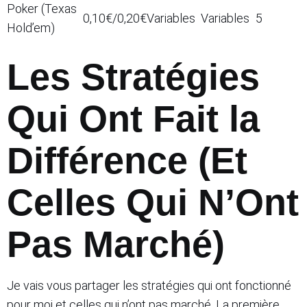
Poker (Texas
0,10€/0,20€
Variables
Variables
5
Hold’em)
Les Stratégies
Qui Ont Fait la
Différence (Et
Celles Qui N’Ont
Pas Marché)
Je vais vous partager les stratégies qui ont fonctionné
pour moi et celles qui n’ont pas marché. La première