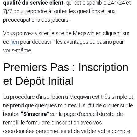
qualité du service client
, qui est disponible 24h/24 et
7j/7 pour répondre à toutes les questions et aux
préoccupations des joueurs.
Vous pouvez visiter le site de Megawin en cliquant sur
ce
pour découvrir les avantages du casino pour
lien
vous-même.
Premiers Pas : Inscription
et Dépôt Initial
La procédure d’inscription à Megawin est très simple et
ne prend que quelques minutes. Il suffit de cliquer sur le
bouton
“S’inscrire”
sur la page d’accueil du site, de
remplir le formulaire d’inscription avec vos
coordonnées personnelles et de valider votre compte