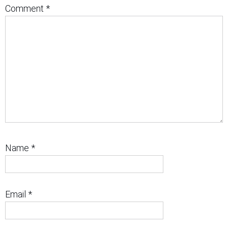
Comment
*
Name
*
Email
*