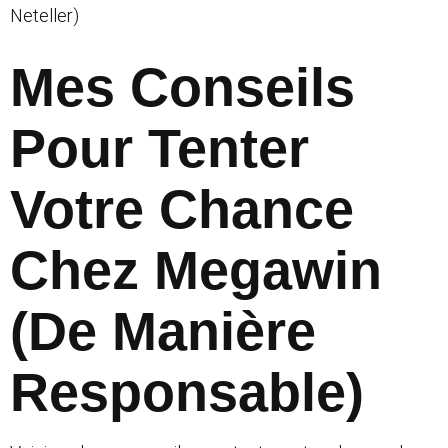
Neteller)
Mes Conseils
Pour Tenter
Votre Chance
Chez Megawin
(De Manière
Responsable)