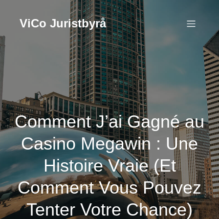
Skip
to
ViCo Juristbyrå
content
Comment J’ai Gagné au
Casino Megawin : Une
Histoire Vraie (Et
Comment Vous Pouvez
Tenter Votre Chance)