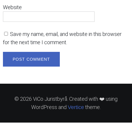
Website
Save my name, email, and website in this browser
for the next time I comment.
© 2026 ViCo Juristbyrå. Created with ❤️ using
WordPress and
theme.
Vertice