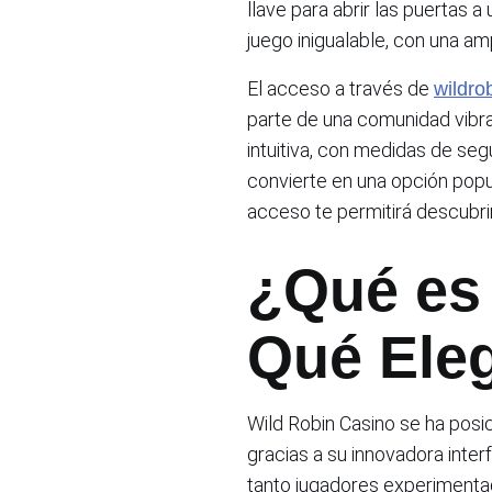
llave para abrir las puertas 
juego inigualable, con una am
El acceso a través de
wildro
parte de una comunidad vibrante, do
intuitiva, con medidas de se
convierte en una opción popular entre los ama
acceso te permitirá descubr
¿Qué es 
Qué Eleg
Wild Robin Casino se ha posi
gracias a su innovadora interfaz y a una amplia se
tanto jugadores experimenta