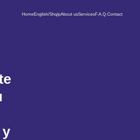
Home
English/Shqip
About us
Services
F.A.Q.
Contact
te
u
 y