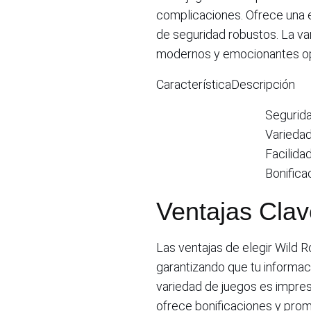
complicaciones. Ofrece una experiencia de juego segura y protegida, con transacciones encriptadas y protocolos
de seguridad robustos. La v
modernos y emocionantes opc
CaracterísticaDescripción
Segurid
Varieda
Facilida
Bonifica
Ventajas Clav
Las ventajas de elegir Wild Robin Casino son numerosas. 
garantizando que tu informac
variedad de juegos es impresionante
ofrece bonificaciones y promo