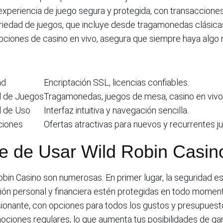
ariedad de juegos, que incluye desde tragamonedas clásic
iones de casino en vivo, asegura que siempre haya algo 
ad
Encriptación SSL, licencias confiables.
d de Juegos
Tragamonedas, juegos de mesa, casino en vivo
d de Uso
Interfaz intuitiva y navegación sencilla.
ciones
Ofertas atractivas para nuevos y recurrentes j
e de Usar Wild Robin Casin
En primer lugar, la seguridad es una prioridad máxima,
ión personal y financiera estén protegidas en todo momento
, con opciones para todos los gustos y presupuestos. Además, la plataf
ciones regulares, lo que aumenta tus posibilidades de gana