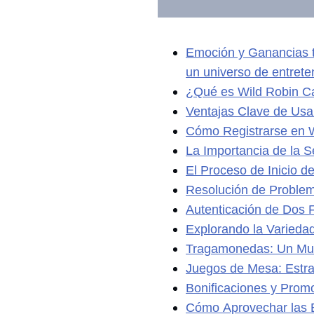
Emoción y Ganancias te
un universo de entreten
¿Qué es Wild Robin Ca
Ventajas Clave de Usa
Cómo Registrarse en 
La Importancia de la 
El Proceso de Inicio d
Resolución de Problem
Autenticación de Dos 
Explorando la Varieda
Tragamonedas: Un Mu
Juegos de Mesa: Estra
Bonificaciones y Prom
Cómo Aprovechar las B