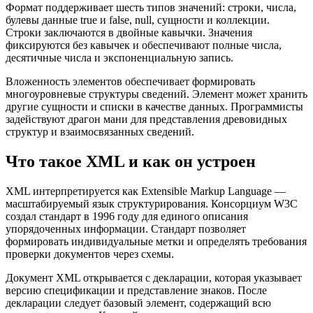
Формат поддерживает шесть типов значений: строки, числа,
булевы данные true и false, null, сущности и коллекции.
Строки заключаются в двойные кавычки. Значения
фиксируются без кавычек и обеспечивают полные числа,
десятичные числа и экспоненциальную запись.
Вложенность элементов обеспечивает формировать
многоуровневые структуры сведений. Элемент может хранить
другие сущности и списки в качестве данных. Программисты
задействуют драгон мани для представления древовидных
структур и взаимосвязанных сведений.
Что такое XML и как он устроен
XML интерпретируется как Extensible Markup Language —
масштабируемый язык структурирования. Консорциум W3C
создал стандарт в 1996 году для единого описания
упорядоченных информации. Стандарт позволяет
формировать индивидуальные метки и определять требования
проверки документов через схемы.
Документ XML открывается с декларации, которая указывает
версию спецификации и представление знаков. После
декларации следует базовый элемент, содержащий всю