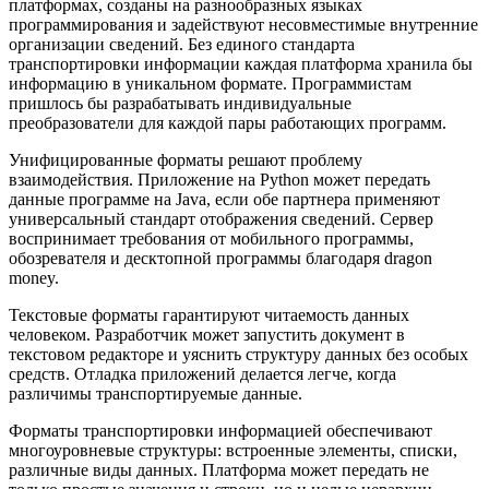
платформах, созданы на разнообразных языках
программирования и задействуют несовместимые внутренние
организации сведений. Без единого стандарта
транспортировки информации каждая платформа хранила бы
информацию в уникальном формате. Программистам
пришлось бы разрабатывать индивидуальные
преобразователи для каждой пары работающих программ.
Унифицированные форматы решают проблему
взаимодействия. Приложение на Python может передать
данные программе на Java, если обе партнера применяют
универсальный стандарт отображения сведений. Сервер
воспринимает требования от мобильного программы,
обозревателя и десктопной программы благодаря dragon
money.
Текстовые форматы гарантируют читаемость данных
человеком. Разработчик может запустить документ в
текстовом редакторе и уяснить структуру данных без особых
средств. Отладка приложений делается легче, когда
различимы транспортируемые данные.
Форматы транспортировки информацией обеспечивают
многоуровневые структуры: встроенные элементы, списки,
различные виды данных. Платформа может передать не