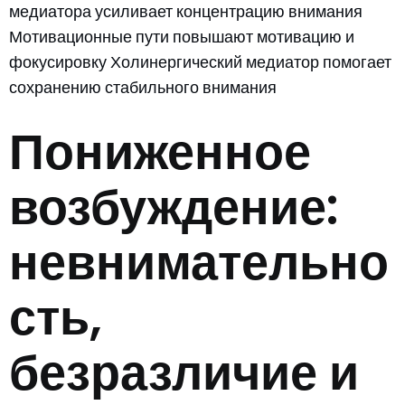
медиатора усиливает концентрацию внимания
Мотивационные пути повышают мотивацию и
фокусировку Холинергический медиатор помогает
сохранению стабильного внимания
Пониженное
возбуждение:
невнимательно
сть,
безразличие и