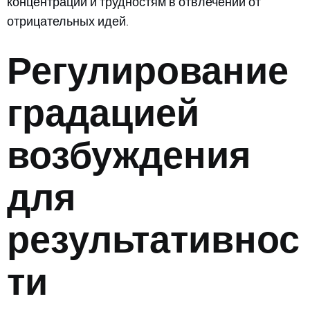
концентрации и трудностям в отвлечении от
отрицательных идей.
Регулирование
градацией
возбуждения
для
результативнос
ти