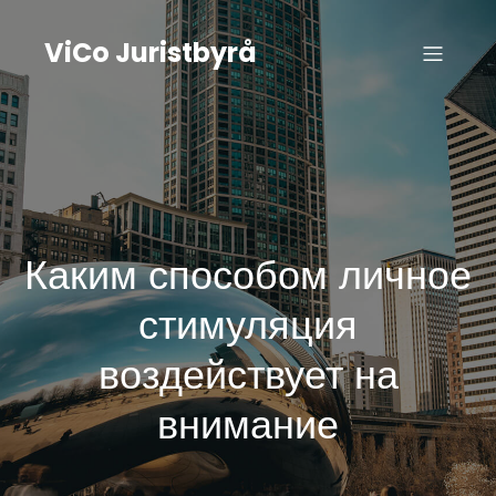
Skip
to
ViCo Juristbyrå
content
Каким способом личное
стимуляция
воздействует на
внимание