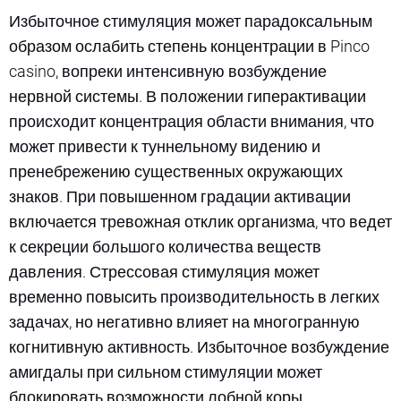
Избыточное стимуляция может парадоксальным
образом ослабить степень концентрации в Pinco
casino, вопреки интенсивную возбуждение
нервной системы. В положении гиперактивации
происходит концентрация области внимания, что
может привести к туннельному видению и
пренебрежению существенных окружающих
знаков. При повышенном градации активации
включается тревожная отклик организма, что ведет
к секреции большого количества веществ
давления. Стрессовая стимуляция может
временно повысить производительность в легких
задачах, но негативно влияет на многогранную
когнитивную активность. Избыточное возбуждение
амигдалы при сильном стимуляции может
блокировать возможности лобной коры,