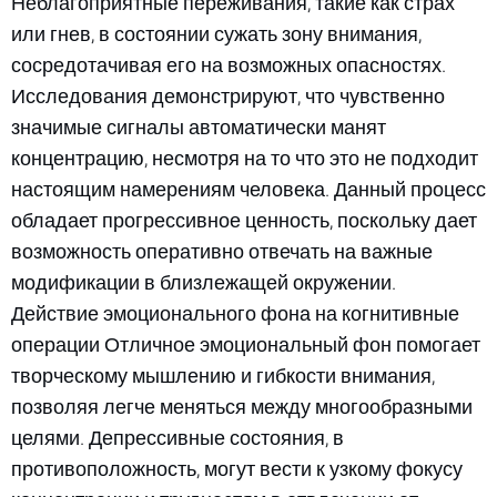
Неблагоприятные переживания, такие как страх
или гнев, в состоянии сужать зону внимания,
сосредотачивая его на возможных опасностях.
Исследования демонстрируют, что чувственно
значимые сигналы автоматически манят
концентрацию, несмотря на то что это не подходит
настоящим намерениям человека. Данный процесс
обладает прогрессивное ценность, поскольку дает
возможность оперативно отвечать на важные
модификации в близлежащей окружении.
Действие эмоционального фона на когнитивные
операции Отличное эмоциональный фон помогает
творческому мышлению и гибкости внимания,
позволяя легче меняться между многообразными
целями. Депрессивные состояния, в
противоположность, могут вести к узкому фокусу