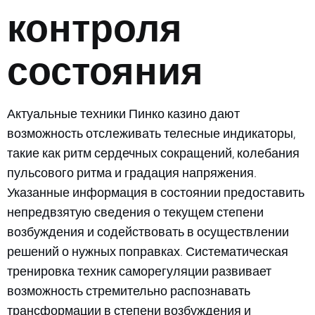
контроля
состояния
Актуальные техники Пинко казино дают
возможность отслеживать телесные индикаторы,
такие как ритм сердечных сокращений, колебания
пульсового ритма и градация напряжения.
Указанные информация в состоянии предоставить
непредвзятую сведения о текущем степени
возбуждения и содействовать в осуществлении
решений о нужных поправках. Систематическая
тренировка техник саморегуляции развивает
возможность стремительно распознавать
трансформации в степени возбуждения и