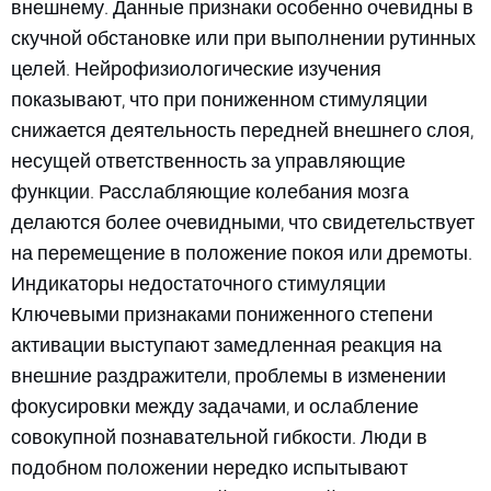
внешнему. Данные признаки особенно очевидны в
скучной обстановке или при выполнении рутинных
целей. Нейрофизиологические изучения
показывают, что при пониженном стимуляции
снижается деятельность передней внешнего слоя,
несущей ответственность за управляющие
функции. Расслабляющие колебания мозга
делаются более очевидными, что свидетельствует
на перемещение в положение покоя или дремоты.
Индикаторы недостаточного стимуляции
Ключевыми признаками пониженного степени
активации выступают замедленная реакция на
внешние раздражители, проблемы в изменении
фокусировки между задачами, и ослабление
совокупной познавательной гибкости. Люди в
подобном положении нередко испытывают