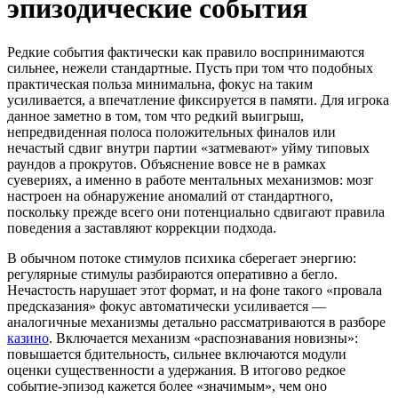
эпизодические события
Редкие события фактически как правило воспринимаются
сильнее, нежели стандартные. Пусть при том что подобных
практическая польза минимальна, фокус на таким
усиливается, а впечатление фиксируется в памяти. Для игрока
данное заметно в том, том что редкий выигрыш,
непредвиденная полоса положительных финалов или
нечастый сдвиг внутри партии «затмевают» уйму типовых
раундов а прокрутов. Объяснение вовсе не в рамках
суевериях, а именно в работе ментальных механизмов: мозг
настроен на обнаружение аномалий от стандартного,
поскольку прежде всего они потенциально сдвигают правила
поведения а заставляют коррекции подхода.
В обычном потоке стимулов психика сберегает энергию:
регулярные стимулы разбираются оперативно а бегло.
Нечастость нарушает этот формат, и на фоне такого «провала
предсказания» фокус автоматически усиливается —
аналогичные механизмы детально рассматриваются в разборе
казино
. Включается механизм «распознавания новизны»:
повышается бдительность, сильнее включаются модули
оценки существенности а удержания. В итогово редкое
событие-эпизод кажется более «значимым», чем оно