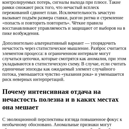
контролируемых потерь, сигналы выхода при плюсе. Такие
рамки снижают риск того, что нечастый всплеск
переживаний сдвинет план. Исключительность зачастую
вызывает подъём размера ставки, разгон ритма и стремление
«попасть и повторить повторить». Чёткие правила
восстанавливают управляемость и защищают от выборов на в
пике возбуждения.
Дополнительно альтернативный вариант — упорядочить
нечастость через статистическое мышление. Разброс считается
элементом процесса: в ограниченном интервале могут
случаться цепочки, которые смотрятся как аномалия, при этом
укладываются в статистическую схему. В случае, если считать
единичные эпизоды как ожидаемый элемент случайного
потока, уменьшается чувство «указания рока» и уменьшается
риск неверных интерпретаций.
Почему интенсивная отдача на
нечастость полезна и в каких местах
она мешает
С эволюционной перспективы взгляда повышенное фокус к
необычному обосновано. Аномальные признаки могут