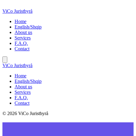
Skip
to
ViCo Juristbyrå
content
Home
English/Shqip
About us
Services
F.A.Q.
Contact
ViCo Juristbyrå
Home
English/Shqip
About us
Services
F.A.Q.
Contact
© 2026 ViCo Juristbyrå