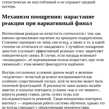
статистически он неустойчивый и не отражает средний
паттерн.
Механизм поощрения: нарастание
реакции при вариативный финал
Интенсивная реакция на нечастость соотносится с тем, как
именно организовано научение на принципе подкрепления.
Сознание оценивает не лишь сам исход, а также и то, в какой
степени он отличался от ожидаемого. Случайное поощрение
зачастую усиливает аффективный резонанс плюс закрепляет
поведенческую связку. В случае, если награда возникает
«неожиданно», её переживаемая польза возрастает, при этом
связанный с этим момент фиксируется надёжнее.
Внутри сессионных условиях данное ведёт к явлению
«подсветки»: нечастый результат воспринимается как
особенно существенный сигнал, хотя он вполне может быть
типичной флуктуацией. В реальности такое казино онлайн
заметно в попытке повторить условия «как в тот момент»,
вернуть размер ставки, ритм, селект игры или
последовательность решений. Такая инициатива повторить
контекст — нормальная работа системы обучения, однако это
не всегда совпадает с объективными вероятностями.