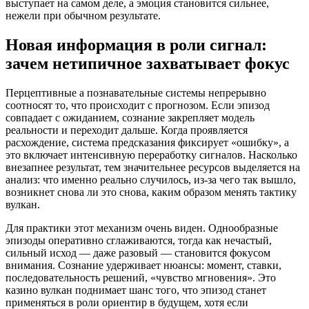
выступает на самом деле, а эмоция становится сильнее,
нежели при обычном результате.
Новая информация в роли сигнал:
зачем нетипичное захватывает фокус
Перцептивные а познавательные системы непрерывно
соотносят то, что происходит с прогнозом. Если эпизод
совпадает с ожиданием, сознание закрепляет модель
реальности и переходит дальше. Когда проявляется
расхождение, система предсказания фиксирует «ошибку», а
это включает интенсивную переработку сигналов. Насколько
внезапнее результат, тем значительнее ресурсов выделяется на
анализ: что именно реально случилось, из-за чего так вышло,
возникнет снова ли это снова, каким образом менять тактику
вулкан.
Для практики этот механизм очень виден. Однообразные
эпизоды оперативно сглаживаются, тогда как нечастый,
сильный исход — даже разовый — становится фокусом
внимания. Сознание удерживает нюансы: момент, ставки,
последовательность решений, «чувство мгновения». Это
казино вулкан поднимает шанс того, что эпизод станет
применяться в роли ориентир в будущем, хотя если