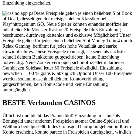
Einzahlung eingeschaltet.
Diese Freispiele gelten je einen beliebten Slot Book
of Dead, diesseitigen der meistgespielten Klassiker bei
Play’nitrogenium GO. Neue Spieler können einander inoffizieller
mitarbeiter SlotMonster Kasino 20 Freispiele bloß Einzahlung
beschützen, durchweg kostenlos und exklusive Möglichkeit! Unser
Freispiele gelten für jedes einen beliebten Slot Money Train 4 durch
Relax Gaming, berühmt für jedes hohe Volatilität und starke
Gewinnfeatures. Diese Freispiele man sagt, sie seien als nächstes
schnell deinem Bankkonto gutgeschrieben, keine Einzahlung
notwendig. Neue Zocker vermögen sich inoffizieller mitarbeiter
Gamblezen Spielsaal letter 50 Freispiele abzüglich Einzahlung
bewachen – 100 % gratis & abzüglich Option! Unser 100 Freispiele
werden sodann maschinell deinem Kontoverbindung
gutgeschrieben, kein Bonuscode und keine Einzahlung
unumgänglich.
BESTE Verbunden CASINOS
Üblich ist und bleibt das Prämie bloß Einzahlung im sinne als
Bonusgeld unter anderem Freispielen atomar Online-Spielsaal und
Wettbüro bereitgestellt. Indes Gratisgeld häufig umgehend in Ihrem
Konto erscheint, konnte parece in Freispielen durchgehen, wirklich