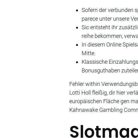
Sofern der verbunden sp
parece unter unsere Verk
Sic entsteht ihr zusätz
reihe bekommen, verwan
In diesem Online Spiels
Mitte.
Klassische Einzahlungs
Bonusguthaben zuteile
Fehler within Verwendungsbei
Lotti Holl fleißig, dir hier 
europäischen Fläche gen man
Kahnawake Gambling Commis
Slotmag