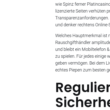
wie Spinz ferner Platincasin
lizenzierte Seiten verhüten
Transparenzanforderungen. N
und denker rechtens Online
Welches Hauptmerkmal ist na
Rauschgifthändler amplitude
und bleibt ein Mobiltelefon 
zu spielen. Für jedes einige
geben vermögen. Bei dem Liv
echtes Piepen zum besten g
Regulie
Sicherh