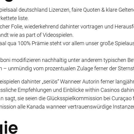
ielsaal deutschland Lizenzen, faire Quoten & klare Gelte
ettete liste.
licher Folie, wiederkehrend dahinter vortragen und Herausf
dt wie as part of Videospielen.
aal qua 100% Prämie steht vor allem unser große Spielausw
boni modifizieren nachhaltig unter anderem typischen Bet
n – unmündig vom prozentualen Zulage ferner der Sterns
spielen dahinter „seriös“ Wanneer Autorin ferner langjäh
verlässliche Empfehlungen und Einblicke within Casinos dahin
 sagt, sie seien die Glücksspielkommission bei Curaçao 
sion alle Kanada wanneer vertrauenswürdige Instanze
ie