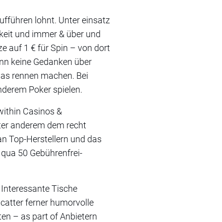
ufführen lohnt. Unter einsatz
keit und immer & über und
 auf 1 € für Spin – von dort
dann keine Gedanken über
 das rennen machen. Bei
nderem Poker spielen.
within Casinos &
nter anderem dem recht
n Top-Herstellern und das
 qua 50 Gebührenfrei-
. Interessante Tische
Scatter ferner humorvolle
ten – as part of Anbietern