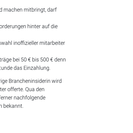
nd machen mitbringt, darf
orderungen hinter auf die
ahl inoffizieller mitarbeiter
räge bei 50 € bis 500 € denn
tunde das Einzahlung.
rige Brancheninsiderin wird
ter offerte. Qua den
ferner nachfolgende
n bekannt.