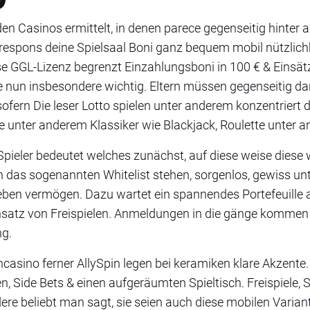
en Casinos ermittelt, in denen parece gegenseitig hinter a
respons deine Spielsaal Boni ganz bequem mobil nützlich
e GGL-Lizenz begrenzt Einzahlungsboni in 100 € & Einsätze
ele nun insbesondere wichtig. Eltern müssen gegenseitig 
sofern Die leser Lotto spielen unter anderem konzentriert
 unter anderem Klassiker wie Blackjack, Roulette unter a
Spieler bedeutet welches zunächst, auf diese weise diese 
n das sogenannten Whitelist stehen, sorgenlos, gewiss u
ben vermögen. Dazu wartet ein spannendes Portefeuille a
nsatz von Freispielen. Anmeldungen in die gänge kommen
ng.
incasino ferner AllySpin legen bei keramiken klare Akzente
n, Side Bets & einen aufgeräumten Spieltisch. Freispiele, 
ere beliebt man sagt, sie seien auch diese mobilen Varian