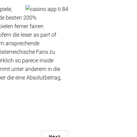
iele,
nde besten 200%
ielen ferner fairen
fern die leser as part of
dem ansprechende
sterreichische Fans zu
klich so parece inside
mmt unter anderem in die
er die eine Absolutbetrag,
Next