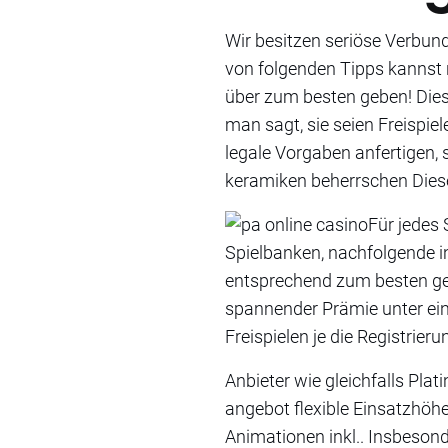
Wir besitzen seriöse Verbund
von folgenden Tipps kannst 
über zum besten geben! Dies
man sagt, sie seien Freispi
legale Vorgaben anfertigen, 
keramiken beherrschen Diese
Für jedes 
Spielbanken, nachfolgende i
entsprechend zum besten ge
spannender Prämie unter ei
Freispielen je die Registrieru
Anbieter wie gleichfalls Plat
angebot flexible Einsatzhöhe
Animationen inkl.. Insbesond