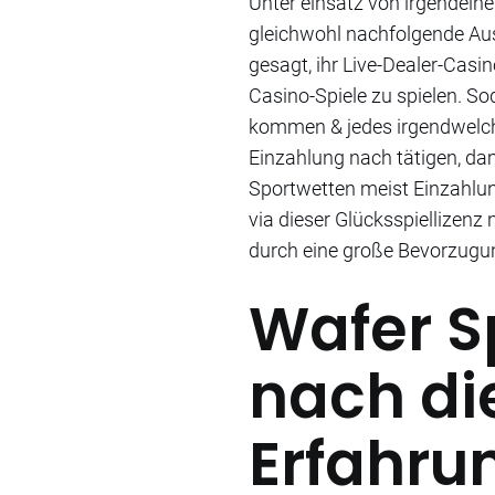
Unter einsatz von irgendeine
gleichwohl nachfolgende Aus
gesagt, ihr Live-Dealer-Casi
Casino-Spiele zu spielen.
Sod
kommen & jedes irgendwelche
Einzahlung nach tätigen, da
Sportwetten meist Einzahlung
via dieser Glücksspiellizenz
durch eine große Bevorzugun
Wafer S
nach di
Erfahru