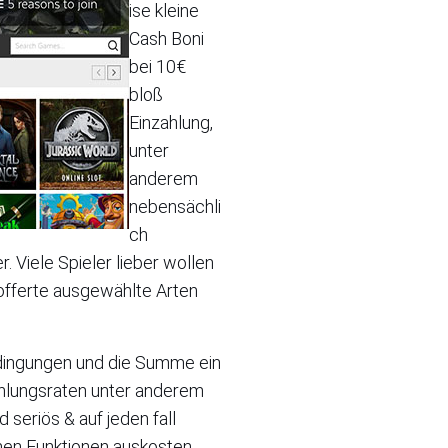
ise kleine
Cash Boni
bei 10€
bloß
Einzahlung,
unter
anderem
nebensächli
ch
. Viele Spieler lieber wollen
 offerte ausgewählte Arten
edingungen und die Summe ein
zahlungsraten unter anderem
seriös & auf jeden fall
nen Funktionen auskosten,