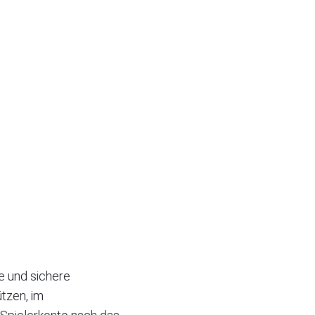
le und sichere
tzen, im