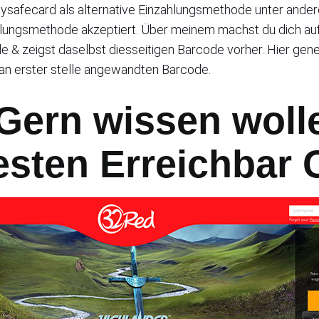
aysafecard als alternative Einzahlungsmethode unter ander
ahlungsmethode akzeptiert. Über meinem machst du dich auf
le & zeigst daselbst diesseitigen Barcode vorher. Hier gen
n erster stelle angewandten Barcode.
Gern wissen woll
sten Erreichbar 