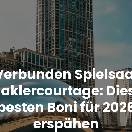
Verbunden Spielsaa
aklercourtage: Die
besten Boni für 202
erspähen