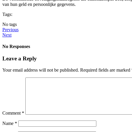
van hun geld en persoonlijke gegevens.
Tags:
No tags
Previous
Next
No Responses
Leave a Reply
Your email address will not be published.
Required fields are marked
Comment
*
Name
*