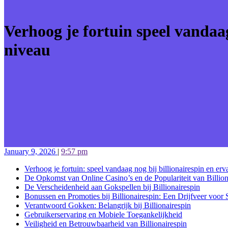
Verhoog je fortuin speel vandaa
niveau
January 9, 2026
|
9:57 pm
Verhoog je fortuin: speel vandaag nog bij billionairespin en e
De Opkomst van Online Casino’s en de Populariteit van Billion
De Verscheidenheid aan Gokspellen bij Billionairespin
Bonussen en Promoties bij Billionairespin: Een Drijfveer voor 
Verantwoord Gokken: Belangrijk bij Billionairespin
Gebruikerservaring en Mobiele Toegankelijkheid
Veiligheid en Betrouwbaarheid van Billionairespin