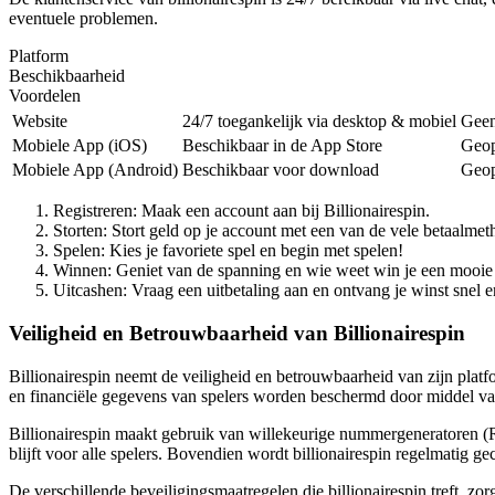
eventuele problemen.
Platform
Beschikbaarheid
Voordelen
Website
24/7 toegankelijk via desktop & mobiel
Geen
Mobiele App (iOS)
Beschikbaar in de App Store
Geop
Mobiele App (Android)
Beschikbaar voor download
Geop
Registreren: Maak een account aan bij Billionairespin.
Storten: Stort geld op je account met een van de vele betaalmet
Spelen: Kies je favoriete spel en begin met spelen!
Winnen: Geniet van de spanning en wie weet win je een mooie 
Uitcashen: Vraag een uitbetaling aan en ontvang je winst snel en
Veiligheid en Betrouwbaarheid van Billionairespin
Billionairespin neemt de veiligheid en betrouwbaarheid van zijn platfo
en financiële gegevens van spelers worden beschermd door middel van 
Billionairespin maakt gebruik van willekeurige nummergeneratoren (R
blijft voor alle spelers. Bovendien wordt billionairespin regelmatig g
De verschillende beveiligingsmaatregelen die billionairespin treft, z