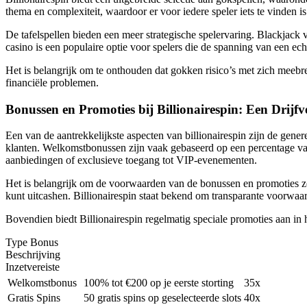
thema en complexiteit, waardoor er voor iedere speler iets te vinden 
De tafelspellen bieden een meer strategische spelervaring. Blackjack v
casino is een populaire optie voor spelers die de spanning van een ech
Het is belangrijk om te onthouden dat gokken risico’s met zich meebre
financiële problemen.
Bonussen en Promoties bij Billionairespin: Een Drijfv
Een van de aantrekkelijkste aspecten van billionairespin zijn de gen
klanten. Welkomstbonussen zijn vaak gebaseerd op een percentage van 
aanbiedingen of exclusieve toegang tot VIP-evenementen.
Het is belangrijk om de voorwaarden van de bonussen en promoties zor
kunt uitcashen. Billionairespin staat bekend om transparante voorwaar
Bovendien biedt Billionairespin regelmatig speciale promoties aan in
Type Bonus
Beschrijving
Inzetvereiste
Welkomstbonus
100% tot €200 op je eerste storting
35x
Gratis Spins
50 gratis spins op geselecteerde slots
40x