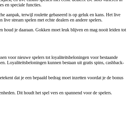
s en speciale functies.
he aanpak, terwijl roulette gebaseerd is op geluk en kans. Het live
n live stream spelen met echte dealers en andere spelers.
 en houd je daaraan. Gokken moet leuk blijven en mag nooit leiden tot
en voor nieuwe spelers tot loyaliteitsbeloningen voor bestaande
n. Loyaliteitsbeloningen kunnen bestaan uit gratis spins, cashback-
etekent dat je een bepaald bedrag moet inzetten voordat je de bonus
enheden. Dit houdt het spel vers en spannend voor de spelers.