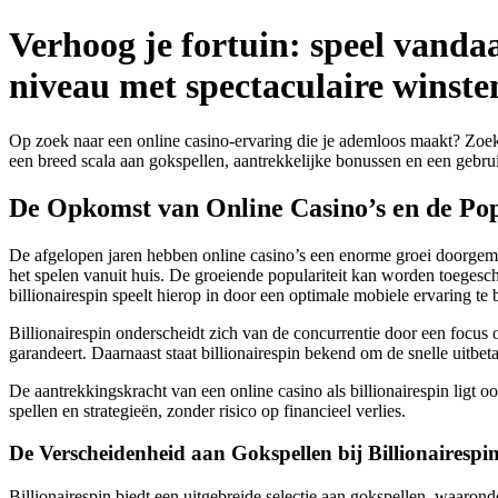
Verhoog je fortuin: speel vanda
niveau met spectaculaire winste
Op zoek naar een online casino-ervaring die je ademloos maakt? Zoek
een breed scala aan gokspellen, aantrekkelijke bonussen en een gebruik
De Opkomst van Online Casino’s en de Popu
De afgelopen jaren hebben online casino’s een enorme groei doorgema
het spelen vanuit huis. De groeiende populariteit kan worden toegesc
billionairespin speelt hierop in door een optimale mobiele ervaring te
Billionairespin onderscheidt zich van de concurrentie door een focus
garandeert. Daarnaast staat billionairespin bekend om de snelle uitbet
De aantrekkingskracht van een online casino als billionairespin ligt 
spellen en strategieën, zonder risico op financieel verlies.
De Verscheidenheid aan Gokspellen bij Billionairespi
Billionairespin biedt een uitgebreide selectie aan gokspellen, waaronder